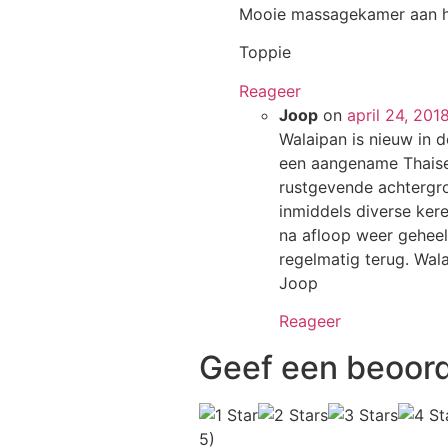
Mooie massagekamer aan hu
Toppie
Reageer
Joop
on
april 24, 20
Walaipan is nieuw in de
een aangename Thaise
rustgevende achtergro
inmiddels diverse ker
na afloop weer geheel
regelmatig terug. Wal
Joop
Reageer
Geef een beoord
5)