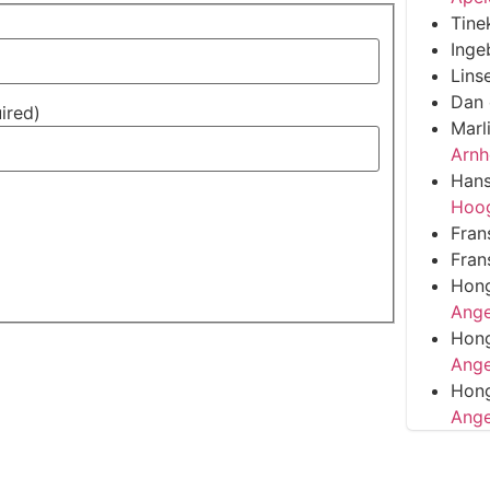
Tine
Inge
Lins
Dan
uired)
Marl
Arn
Han
Hoo
Fran
Fran
Hon
Ange
Hon
Ange
Hon
Ange