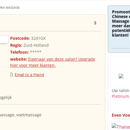
PAN MASSAGE
Promoot
Chinese 
Massage 
3
meer dan
potentië
klanten!
Postcode:
3241GX
Regio:
Zuid-Holland
Telefoon:
*****
website:
Eigenaar van deze salon? Upgrade
hier voor meer klanten.
Email to a friend
Uw salon
Platinum
gelijk
 massage, voetmassage
Even Voo