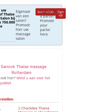
 uw
Eigenaar
Owner of
Aanmelden
Sign
of Thaise
up
van een
a parlor?
Salon bij
salon?
Promote
 750.000
Promoot
your
le
hier uw
parlor
massage
here
salon
 ook hier?
Meld u aan voor het
 pakket
rstellen
Chockdee Thaise