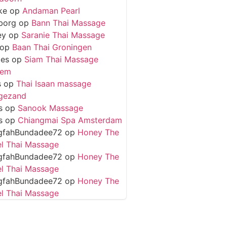
ke
op
Andaman Pearl
borg
op
Bann Thai Massage
ey
op
Saranie Thai Massage
op
Baan Thai Groningen
ies
op
Siam Thai Massage
hem
s
op
Thai Isaan massage
gezand
s
op
Sanook Massage
s
op
Chiangmai Spa Amsterdam
gfahBundadee72
op
Honey The
l Thai Massage
gfahBundadee72
op
Honey The
l Thai Massage
gfahBundadee72
op
Honey The
l Thai Massage