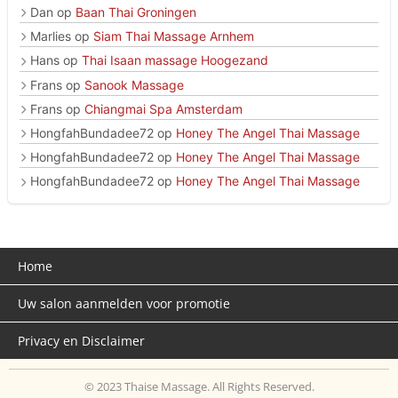
Dan
op
Baan Thai Groningen
Marlies
op
Siam Thai Massage Arnhem
Hans
op
Thai Isaan massage Hoogezand
Frans
op
Sanook Massage
Frans
op
Chiangmai Spa Amsterdam
HongfahBundadee72
op
Honey The Angel Thai Massage
HongfahBundadee72
op
Honey The Angel Thai Massage
HongfahBundadee72
op
Honey The Angel Thai Massage
Home
Uw salon aanmelden voor promotie
Privacy en Disclaimer
© 2023 Thaise Massage. All Rights Reserved.