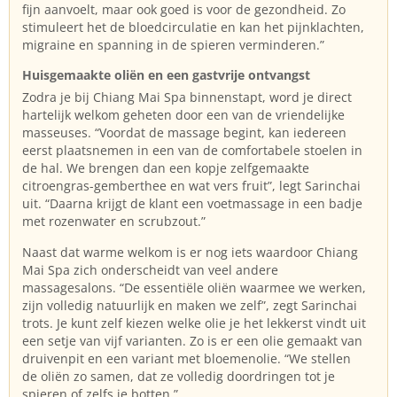
fijn aanvoelt, maar ook goed is voor de gezondheid. Zo
stimuleert het de bloedcirculatie en kan het pijnklachten,
migraine en spanning in de spieren verminderen.”
Huisgemaakte oliën en een gastvrije ontvangst
Zodra je bij Chiang Mai Spa binnenstapt, word je direct
hartelijk welkom geheten door een van de vriendelijke
masseuses. “Voordat de massage begint, kan iedereen
eerst plaatsnemen in een van de comfortabele stoelen in
de hal. We brengen dan een kopje zelfgemaakte
citroengras-gemberthee en wat vers fruit”, legt Sarinchai
uit. “Daarna krijgt de klant een voetmassage in een badje
met rozenwater en scrubzout.”
Naast dat warme welkom is er nog iets waardoor Chiang
Mai Spa zich onderscheidt van veel andere
massagesalons. “De essentiële oliën waarmee we werken,
zijn volledig natuurlijk en maken we zelf”, zegt Sarinchai
trots. Je kunt zelf kiezen welke olie je het lekkerst vindt uit
een setje van vijf varianten. Zo is er een olie gemaakt van
druivenpit en een variant met bloemenolie. “We stellen
de oliën zo samen, dat ze volledig doordringen tot je
spieren of zelfs je botten.”