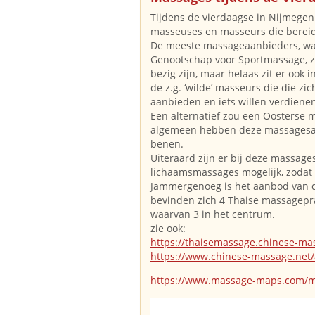
Tijdens de vierdaagse in Nijmegen
masseuses en masseurs die bereid 
De meeste massageaanbieders, wa
Genootschap voor Sportmassage, z
bezig zijn, maar helaas zit er ook 
de z.g. ‘wilde’ masseurs die die zi
aanbieden en iets willen verdiene
Een alternatief zou een Oosterse m
algemeen hebben deze massagesal
benen.
Uiteraard zijn er bij deze massag
lichaamsmassages mogelijk, zodat 
Jammergenoeg is het aanbod van d
bevinden zich 4 Thaise massagepr
waarvan 3 in het centrum.
zie ook:
https://thaisemassage.chinese-ma
https://www.chinese-massage.net/
https://www.massage-maps.com/m