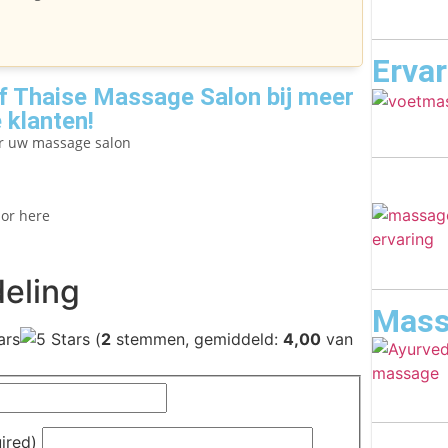
Erva
 Thaise Massage Salon bij meer
 klanten!
er uw massage salon
lor here
eling
Mass
(
2
stemmen, gemiddeld:
4,00
van
uired)