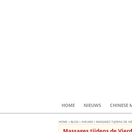
HOME
NIEUWS
CHINESE 
HOME
»
BLOG
»
NIEUWS
»
MASSAGES TIJDENS DE V
Massages tijdens de Vier