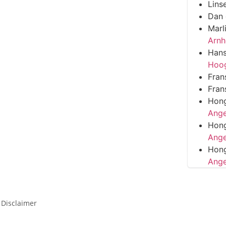
Lins
Dan
Marl
Arn
Han
Hoo
Fran
Fran
Hon
Ange
Hon
Ange
Hon
Ange
 Disclaimer