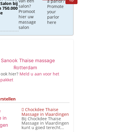
van een
a parlor?
Salon bij
salon?
Promote
 750.000
Promoot
your
le
hier uw
parlor
massage
here
salon
 ook hier?
Meld u aan voor het
 pakket
rstellen
Chockdee Thaise
Massage in Vlaardingen
Bij Chockdee Thaise
Massage in Vlaardingen
kunt u goed terecht...