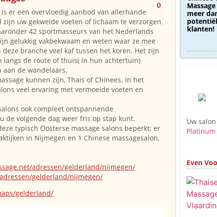
0
Massage 
 is er een overvloedig aanbod van allerhande
meer dan
potentië
zijn uw gekwelde voeten of lichaam te verzorgen.
klanten!
aronder 42 sportmasseurs van het Nederlands
ijn gelukkig vakbekwaam en weten waar ze mee
in deze branche veel kaf tussen het koren. Het zijn
ch langs de route of thuis( in hun achtertuin)
n aan de wandelaars.
assage kunnen zijn, Thais of Chinees. In het
ons veel ervaring met vermoeide voeten en
esalons ook compleet ontspannende
u de volgende dag weer fris op stap kunt.
Uw salon
eze typisch Oosterse massage salons beperkt; er
Platinum
aktijken in Nijmegen en 1 Chinese massagesalon,
Even Voo
ssage.net/adressen/gelderland/nijmegen/
adressen/gelderland/nijmegen/
aps/gelderland/