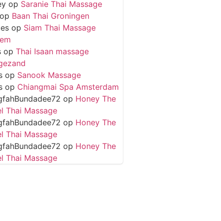
ey
op
Saranie Thai Massage
op
Baan Thai Groningen
ies
op
Siam Thai Massage
hem
s
op
Thai Isaan massage
gezand
s
op
Sanook Massage
s
op
Chiangmai Spa Amsterdam
gfahBundadee72
op
Honey The
l Thai Massage
gfahBundadee72
op
Honey The
l Thai Massage
gfahBundadee72
op
Honey The
l Thai Massage