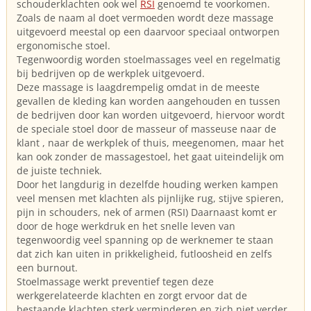
schouderklachten ook wel
RSI
genoemd te voorkomen.
Zoals de naam al doet vermoeden wordt deze massage
uitgevoerd meestal op een daarvoor speciaal ontworpen
ergonomische stoel.
Tegenwoordig worden stoelmassages veel en regelmatig
bij bedrijven op de werkplek uitgevoerd.
Deze massage is laagdrempelig omdat in de meeste
gevallen de kleding kan worden aangehouden en tussen
de bedrijven door kan worden uitgevoerd, hiervoor wordt
de speciale stoel door de masseur of masseuse naar de
klant , naar de werkplek of thuis, meegenomen, maar het
kan ook zonder de massagestoel, het gaat uiteindelijk om
de juiste techniek.
Door het langdurig in dezelfde houding werken kampen
veel mensen met klachten als pijnlijke rug, stijve spieren,
pijn in schouders, nek of armen (RSI) Daarnaast komt er
door de hoge werkdruk en het snelle leven van
tegenwoordig veel spanning op de werknemer te staan
dat zich kan uiten in prikkeligheid, futloosheid en zelfs
een burnout.
Stoelmassage werkt preventief tegen deze
werkgerelateerde klachten en zorgt ervoor dat de
bestaande klachten sterk verminderen en zich niet verder