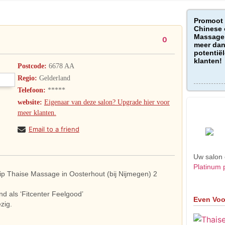
Promoot
Chinese 
Massage 
0
meer dan
potentiël
klanten!
Postcode:
6678 AA
Regio:
Gelderland
Telefoon:
*****
website:
Eigenaar van deze salon? Upgrade hier voor
meer klanten.
Email to a friend
Uw salon 
Platinum 
p Thaise Massage in Oosterhout (bij Nijmegen) 2
nd als ‘Fitcenter Feelgood’
Even Voo
zig.