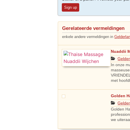
Sign up
Gerelateerde vermeldingen
enkele andere vermeldingen in
Gelderla
Nuaddii 
Gelder
In onze m
masseuses
VRIENDEL
met hoofd
Golden H
Gelder
Golden Ha
professio
we uitera