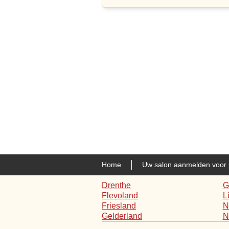
Home
Uw salon aanmelden voor 
Drenthe
G
Flevoland
L
Friesland
N
Gelderland
N