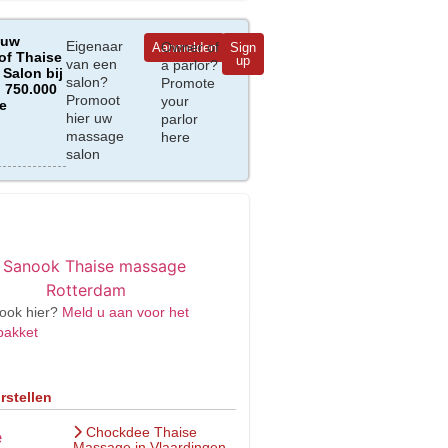
 uw
Eigenaar
Owner of
Aanmelden
Sign
of Thaise
up
van een
a parlor?
Salon bij
salon?
Promote
 750.000
Promoot
your
e
hier uw
parlor
massage
here
salon
ook hier?
Meld u aan voor het
pakket
rstellen
Chockdee Thaise
Massage in Vlaardingen