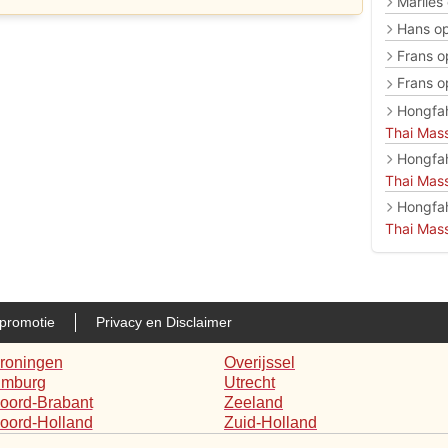
Marlies
Hans
o
Frans
o
Frans
o
Hongfa
Thai Mas
Hongfa
Thai Mas
Hongfa
Thai Mas
promotie
Privacy en Disclaimer
roningen
Overijssel
imburg
Utrecht
oord-Brabant
Zeeland
oord-Holland
Zuid-Holland