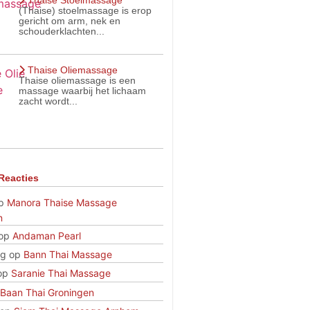
Thaise Stoelmassage
(Thaise) stoelmassage is erop
gericht om arm, nek en
schouderklachten...
Thaise Oliemassage
Thaise oliemassage is een
massage waarbij het lichaam
zacht wordt...
Reacties
p
Manora Thaise Massage
n
op
Andaman Pearl
rg
op
Bann Thai Massage
op
Saranie Thai Massage
Baan Thai Groningen