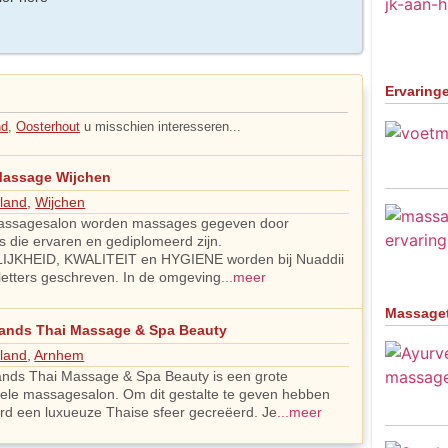
Ervaring
nd
,
Oosterhout
u misschien interesseren...
Massage Wijchen
land
,
Wijchen
assagesalon worden massages gegeven door
 die ervaren en gediplomeerd zijn.
IJKHEID, KWALITEIT en HYGIENE worden bij Nuaddii
letters geschreven. In de omgeving
...meer
Massage
ands Thai Massage & Spa Beauty
land
,
Arnhem
nds Thai Massage & Spa Beauty is een grote
nele massagesalon. Om dit gestalte te geven hebben
ard een luxueuze Thaise sfeer gecreëerd. Je
...meer