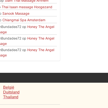
op
Siam Thai Massage Arnhem
p
Thai Isaan massage Hoogezand
p
Sanook Massage
p
Chiangmai Spa Amsterdam
hBundadee72
op
Honey The Angel
sage
hBundadee72
op
Honey The Angel
sage
hBundadee72
op
Honey The Angel
sage
België
Duitsland
Thailand