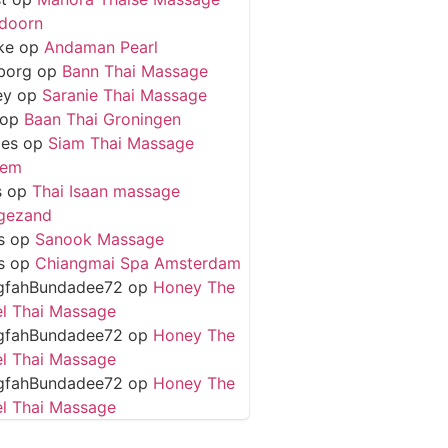
doorn
ke
op
Andaman Pearl
borg
op
Bann Thai Massage
ey
op
Saranie Thai Massage
op
Baan Thai Groningen
ies
op
Siam Thai Massage
hem
s
op
Thai Isaan massage
gezand
s
op
Sanook Massage
s
op
Chiangmai Spa Amsterdam
gfahBundadee72
op
Honey The
l Thai Massage
gfahBundadee72
op
Honey The
l Thai Massage
gfahBundadee72
op
Honey The
l Thai Massage