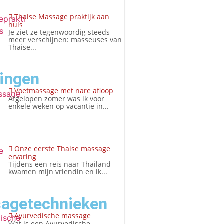
Thaise Massage praktijk aan
huis
Je ziet ze tegenwoordig steeds
meer verschijnen: masseuses van
Thaise...
ringen
Voetmassage met nare afloop
Afgelopen zomer was ik voor
enkele weken op vacantie in...
Onze eerste Thaise massage
ervaring
Tijdens een reis naar Thailand
kwamen mijn vriendin en ik...
agetechnieken
Ayurvedische massage
Wat is een Ayurvedische