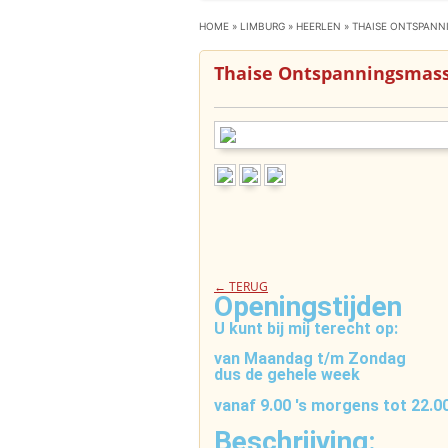
HOME
»
LIMBURG
»
HEERLEN
»
THAISE ONTSPANN
Thaise Ontspanningsmass
← TERUG
Openingstijden
U kunt bij mij terecht op:
van Maandag t/m Zondag
dus de gehele week
vanaf 9.00 's morgens tot 22.00
Beschrijving: