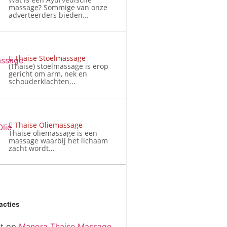
massage? Sommige van onze
adverteerders bieden...
Thaise Stoelmassage
(Thaise) stoelmassage is erop
gericht om arm, nek en
schouderklachten...
Thaise Oliemassage
Thaise oliemassage is een
massage waarbij het lichaam
zacht wordt...
acties
t
op
Manora Thaise Massage