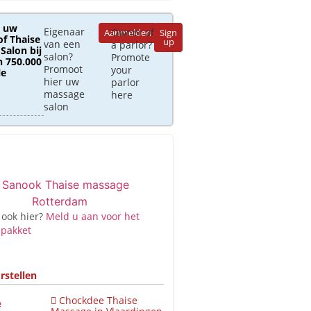
 uw
Eigenaar
Owner of
Aanmelden
Sign
of Thaise
up
van een
a parlor?
Salon bij
salon?
Promote
 750.000
Promoot
your
le
hier uw
parlor
massage
here
salon
 ook hier?
Meld u aan voor het
 pakket
rstellen
Chockdee Thaise