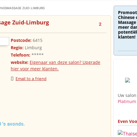
INGSMASSAGE ZUID-LIMBURG
Promoot
Chinese 
age Zuid-Limburg
Massage 
2
meer dan
potentië
klanten!
Postcode:
6415
Regio:
Limburg
Telefoon:
*****
website:
Eigenaar van deze salon? Upgrade
hier voor meer klanten.
Email to a friend
Uw salon
Platinum
Even Voo
 's avonds.