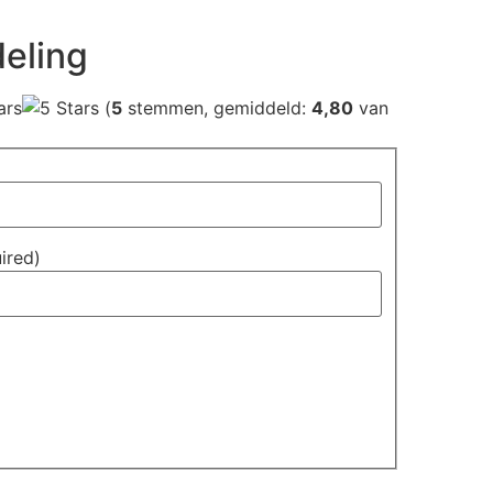
eling
(
5
stemmen, gemiddeld:
4,80
van
uired)