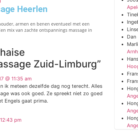
Apel
age Heerlen
Tine
Inge
chouder, armen en benen eventueel met een
Lins
 Een mix van zachte ontspannings massage in
Dan
Marl
haise
Arn
Han
ssage Zuid-Limburg”
Hoo
Fran
17 @ 11:35 am
Fran
n ik meteen dezelfde dag nog terecht. Alles
Hon
sage was ook goed. Ze spreekt niet zo goed
Ange
et Engels gaat prima.
Hon
Ange
Hon
 12:43 pm
Ange