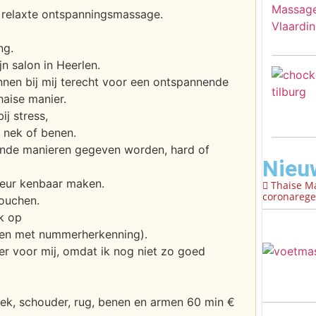
n relaxte ontspanningsmassage.
ng.
n salon in Heerlen.
nen bij mij terecht voor een ontspannende
haise manier.
ij stress,
 nek of benen.
ende manieren gegeven worden, hard of
Nieu
keur kenbaar maken.
Thaise M
coronaregel
douchen.
k op
een met nummerherkenning).
er voor mij, omdat ik nog niet zo goed
nek, schouder, rug, benen en armen 60 min €