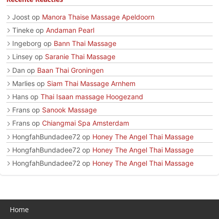
Joost
op
Manora Thaise Massage Apeldoorn
Tineke
op
Andaman Pearl
Ingeborg
op
Bann Thai Massage
Linsey
op
Saranie Thai Massage
Dan
op
Baan Thai Groningen
Marlies
op
Siam Thai Massage Arnhem
Hans
op
Thai Isaan massage Hoogezand
Frans
op
Sanook Massage
Frans
op
Chiangmai Spa Amsterdam
HongfahBundadee72
op
Honey The Angel Thai Massage
HongfahBundadee72
op
Honey The Angel Thai Massage
HongfahBundadee72
op
Honey The Angel Thai Massage
Home