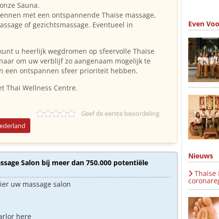
 onze Sauna.
erwennen met een ontspannende Thaise massage,
Even Voo
ssage of gezichtsmassage. Eventueel in
kunt u heerlijk wegdromen op sfeervolle Thaise
naar om uw verblijf zo aangenaam mogelijk te
n een ontspannen sfeer prioriteit hebben.
et Thai Wellness Centre.
Geef de eerste beoordeling
Nederland
Nieuws
sage Salon bij meer dan 750.000 potentiële
Thaise
coronareg
hier uw massage salon
arlor here