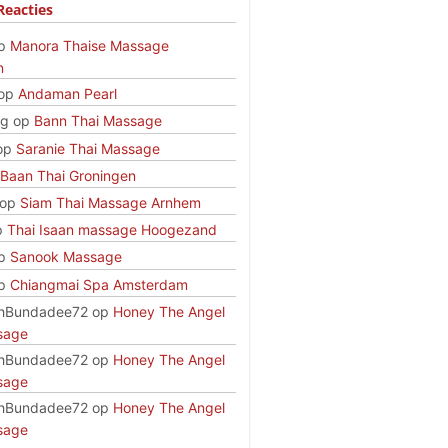
Reacties
p
Manora Thaise Massage
n
op
Andaman Pearl
rg
op
Bann Thai Massage
op
Saranie Thai Massage
Baan Thai Groningen
op
Siam Thai Massage Arnhem
p
Thai Isaan massage Hoogezand
p
Sanook Massage
p
Chiangmai Spa Amsterdam
hBundadee72
op
Honey The Angel
sage
hBundadee72
op
Honey The Angel
sage
hBundadee72
op
Honey The Angel
sage