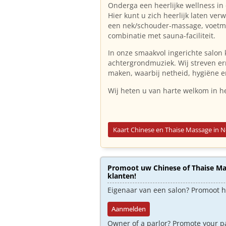
Onderga een heerlijke wellness in
Hier kunt u zich heerlijk laten v
een nek/schouder-massage, voetma
combinatie met sauna-faciliteit.
In onze smaakvol ingerichte salon 
achtergrondmuziek. Wij streven er
maken, waarbij netheid, hygiëne e
Wij heten u van harte welkom in h
Kaart Chinese en Thaise Massage in 
Promoot uw Chinese of Thaise Mas
klanten!
Eigenaar van een salon? Promoot 
Aanmelden
Owner of a parlor? Promote your p