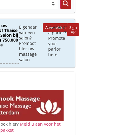
 uw
Eigenaar
Owner of
Aanmelden
Sign
of Thaise
up
van een
a parlor?
Salon bij
salon?
Promote
 750.000
Promoot
your
le
hier uw
parlor
massage
here
salon
 ook hier?
Meld u aan voor het
 pakket