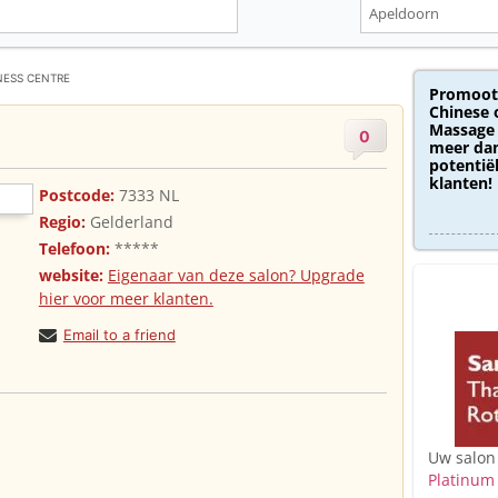
NESS CENTRE
Promoot
Chinese 
Massage 
0
meer dan
potentië
klanten!
Postcode:
7333 NL
Regio:
Gelderland
Telefoon:
*****
website:
Eigenaar van deze salon? Upgrade
hier voor meer klanten.
Email to a friend
Uw salon
Platinum