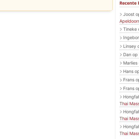
Recente 
Joost
o
Apeldoor
Tineke
Ingebo
Linsey
Dan
op
Marlies
Hans
o
Frans
o
Frans
o
Hongfa
Thai Mas
Hongfa
Thai Mas
Hongfa
Thai Mas