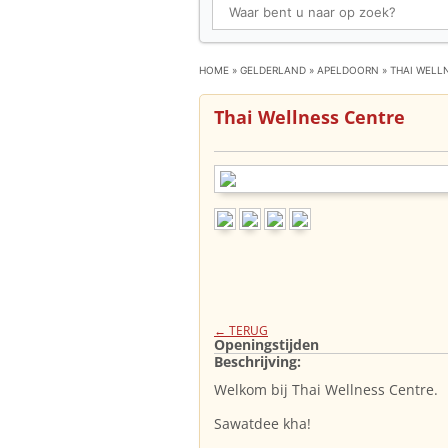
HOME
»
GELDERLAND
»
APELDOORN
»
THAI WELL
Thai Wellness Centre
← TERUG
Openingstijden
Beschrijving:
Welkom bij Thai Wellness Centre.
Sawatdee kha!