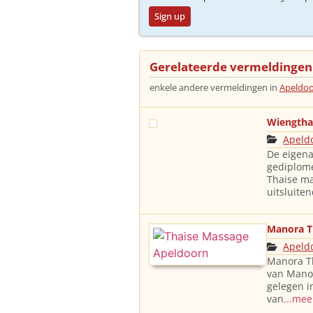
Sign up
Gerelateerde vermeldingen
enkele andere vermeldingen in
Apeldo
Wiengtha
Apeld
De eigena
gediplome
Thaise m
uitsluite
Manora T
Apeld
Manora Th
van Mano
gelegen i
van
...mee