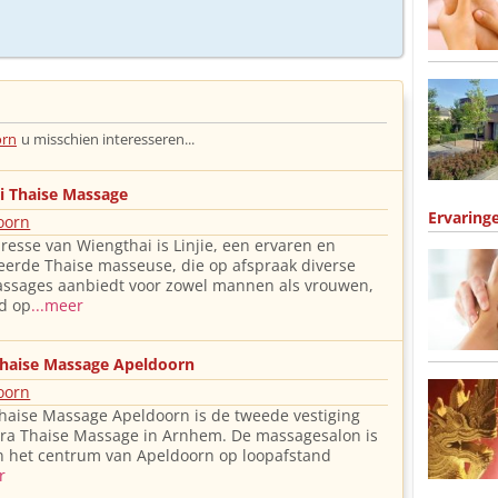
orn
u misschien interesseren...
i Thaise Massage
Ervaring
oorn
resse van Wiengthai is Linjie, een ervaren en
erde Thaise masseuse, die op afspraak diverse
assages aanbiedt voor zowel mannen als vrouwen,
nd op
...meer
haise Massage Apeldoorn
oorn
aise Massage Apeldoorn is de tweede vestiging
ra Thaise Massage in Arnhem. De massagesalon is
n het centrum van Apeldoorn op loopafstand
r