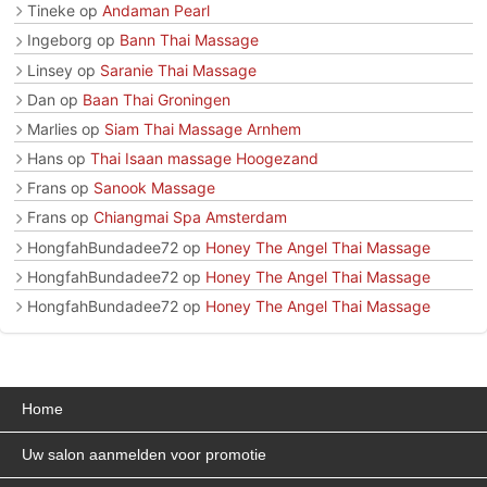
Tineke
op
Andaman Pearl
Ingeborg
op
Bann Thai Massage
Linsey
op
Saranie Thai Massage
Dan
op
Baan Thai Groningen
Marlies
op
Siam Thai Massage Arnhem
Hans
op
Thai Isaan massage Hoogezand
Frans
op
Sanook Massage
Frans
op
Chiangmai Spa Amsterdam
HongfahBundadee72
op
Honey The Angel Thai Massage
HongfahBundadee72
op
Honey The Angel Thai Massage
HongfahBundadee72
op
Honey The Angel Thai Massage
Home
Uw salon aanmelden voor promotie