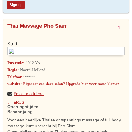
Sign up
Thai Massage Pho Siam
1
Sold
Postcode:
1012 VA
Regio:
Noord-Holland
Telefoon:
*****
website:
Eigenaar van deze salon? Upgrade hier voor meer klanten.
Email to a friend
← TERUG
Openingstijden
Beschrijving:
Voor een heerlijke Thaise ontspannings massage of full body
massage kunt u terecht bij Pho Siam
Gespecialiseerd in echte Thaise massage waar u hele