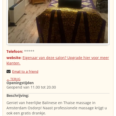
Telefoon:
*****
website:
Eigenaar van deze salon? Upgrade hier voor meer
klanten.
Email to a friend
← TERUG
Openingstijden
Geopend van 11.00 tot 20.00
Beschrijving:
Geniet van heerlijke Balinese en Thaise massage in
Amsterdam Osdorp! Naast professionele massage krijgt u
ook een gratis drankje.