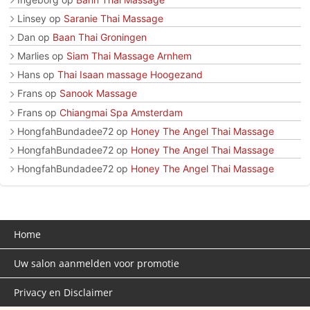
Linsey
op
Saranie Thai Massage
Dan
op
Baan Thai Groningen
Marlies
op
Siam Thai Massage Arnhem
Hans
op
Thai Isaan massage Hoogezand
Frans
op
Sanook Massage
Frans
op
Chiangmai Spa Amsterdam
HongfahBundadee72
op
Honey The Angel Thai Massage
HongfahBundadee72
op
Honey The Angel Thai Massage
HongfahBundadee72
op
Honey The Angel Thai Massage
Home
Uw salon aanmelden voor promotie
Privacy en Disclaimer