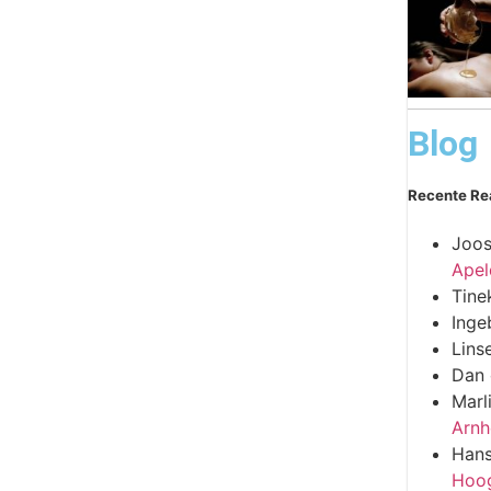
Blog
Recente Re
Joos
Apel
Tine
Inge
Lins
Dan
Marl
Arn
Han
Hoo