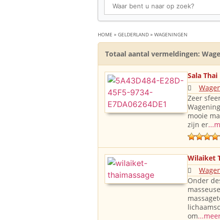
HOME
»
GELDERLAND
»
WAGENINGEN
Totaal aantal vermeldingen: Wage
Sala Thai
Wagen
Zeer sfee
Wageninge
mooie ma
zijn er
...
Wilaiket
Wagen
Onder des
masseuse 
massagete
lichaamsd
om
...mee