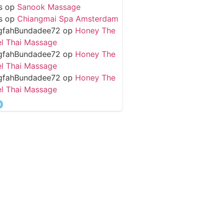
s
op
Sanook Massage
s
op
Chiangmai Spa Amsterdam
gfahBundadee72
op
Honey The
l Thai Massage
gfahBundadee72
op
Honey The
l Thai Massage
gfahBundadee72
op
Honey The
l Thai Massage
o