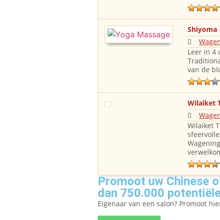
Shiyoma
Wagen
Leer in 4
Tradition
van de bl
Wilaiket 
Wagen
Wilaiket 
sfeervoll
Wageninge
verwelkom
Promoot uw Chinese of
dan 750.000 potentiële
Eigenaar van een salon? Promoot hi