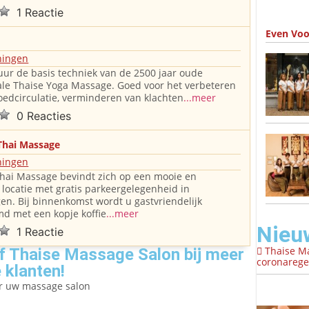
1 Reactie
Even Voo
ingen
 uur de basis techniek van de 2500 jaar oude
ale Thaise Yoga Massage. Goed voor het verbeteren
oedcirculatie, verminderen van klachten
...meer
0 Reacties
Thai Massage
ingen
Thai Massage bevindt zich op een mooie en
e locatie met gratis parkeergelegenheid in
n. Bij binnenkomst wordt u gastvriendelijk
d met een kopje koffie
...meer
Nieu
1 Reactie
Thaise M
 Thaise Massage Salon bij meer
coronaregel
 klanten!
er uw massage salon