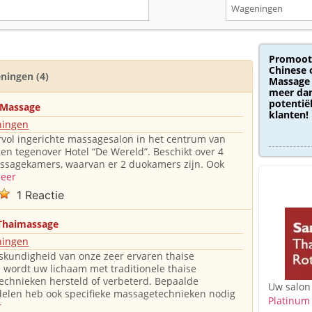
Promoot
Chinese 
ningen (4)
Massage 
meer dan
potentië
 Massage
klanten!
ingen
rvol ingerichte massagesalon in het centrum van
n tegenover Hotel “De Wereld”. Beschikt over 4
ssagekamers, waarvan er 2 duokamers zijn. Ook
meer
1 Reactie
 Thaimassage
ingen
kundigheid van onze zeer ervaren thaise
wordt uw lichaam met traditionele thaise
chnieken hersteld of verbeterd. Bepaalde
Uw salon
elen heb ook specifieke massagetechnieken nodig
Platinum
r