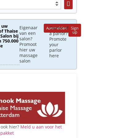
 uw
Eigenaar
Owner of
Aanmelden
Sign
of Thaise
up
van een
a parlor?
Salon bij
salon?
Promote
 750.000
Promoot
your
le
hier uw
parlor
massage
here
salon
 ook hier?
Meld u aan voor het
 pakket