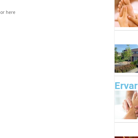
lor here
Erva