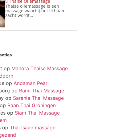
Thaise Oliemassage
Thaise oliemassage is een
massage waarbij het lichaam
zacht wordt...
acties
t
op
Manora Thaise Massage
doorn
ke
op
Andaman Pearl
borg
op
Bann Thai Massage
ey
op
Saranie Thai Massage
op
Baan Thai Groningen
ies
op
Siam Thai Massage
hem
s
op
Thai Isaan massage
gezand