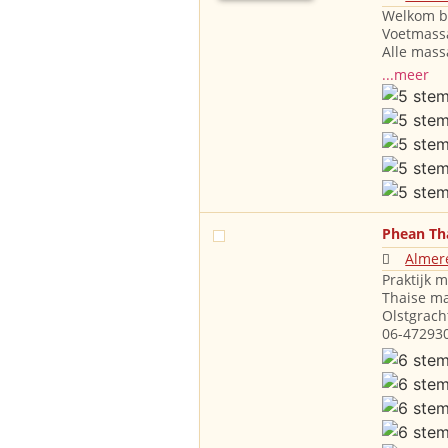
Welkom bi
Voetmass
Alle mass
...meer
Phean Th
Almer
Praktijk 
Thaise ma
Olstgrach
06-472930