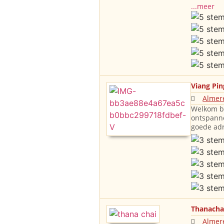
...meer
Viang Pi
Almer
Welkom bi
ontspanne
goede adr
Thanacha
Almer