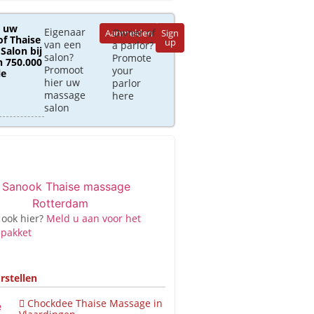
 uw
Eigenaar
Owner of
Aanmelden
Sign
of Thaise
up
van een
a parlor?
Salon bij
salon?
Promote
 750.000
Promoot
your
le
hier uw
parlor
massage
here
salon
 ook hier?
Meld u aan voor het
 pakket
rstellen
Chockdee Thaise Massage in