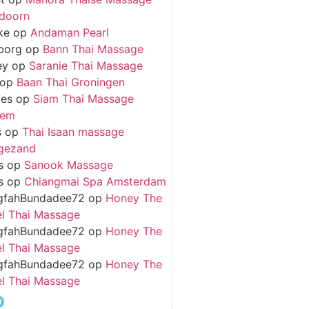
doorn
ke
op
Andaman Pearl
borg
op
Bann Thai Massage
ey
op
Saranie Thai Massage
op
Baan Thai Groningen
ies
op
Siam Thai Massage
hem
s
op
Thai Isaan massage
gezand
s
op
Sanook Massage
s
op
Chiangmai Spa Amsterdam
gfahBundadee72
op
Honey The
l Thai Massage
gfahBundadee72
op
Honey The
l Thai Massage
gfahBundadee72
op
Honey The
l Thai Massage
o