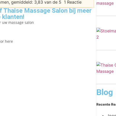
1 Reactie
 Thaise Massage Salon bij meer
 klanten!
er uw massage salon
lor here
Blog
Recente Re
Joos