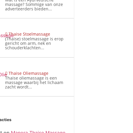
massage? Sommige van onze
adverteerders bieden...
Thaise Stoelmassage
(Thaise) stoelmassage is erop
gericht om arm, nek en
schouderklachten...
Thaise Oliemassage
Thaise oliemassage is een
massage waarbij het lichaam
zacht wordt...
acties
t
op
Manora Thaise Massage