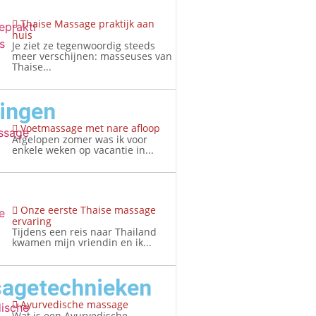
Thaise Massage praktijk aan
huis
Je ziet ze tegenwoordig steeds
meer verschijnen: masseuses van
Thaise...
ringen
Voetmassage met nare afloop
Afgelopen zomer was ik voor
enkele weken op vacantie in...
Onze eerste Thaise massage
ervaring
Tijdens een reis naar Thailand
kwamen mijn vriendin en ik...
agetechnieken
Ayurvedische massage
Wat is een Ayurvedische