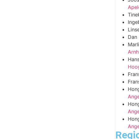
Apel
Tine
Inge
Lins
Dan
Marl
Arn
Han
Hoo
Fran
Fran
Hon
Ange
Hon
Ange
Hon
Ange
Regi