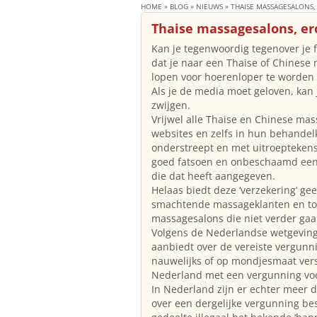
HOME
»
BLOG
»
NIEUWS
»
THAISE MASSAGESALONS, 
Thaise massagesalons, ero
Kan je tegenwoordig tegenover je f
dat je naar een Thaise of Chinese 
lopen voor hoerenloper te worden
Als je de media moet geloven, kan j
zwijgen.
Vrijwel alle Thaise en Chinese ma
websites en zelfs in hun behandel
onderstreept en met uitroeptekens 
goed fatsoen en onbeschaamd ee
die dat heeft aangegeven.
Helaas biedt deze ‘verzekering’ ge
smachtende massageklanten en tot
massagesalons die niet verder ga
Volgens de Nederlandse wetgeving
aanbiedt over de vereiste vergunn
nauwelijks of op mondjesmaat vers
Nederland met een vergunning voor
In Nederland zijn er echter meer
over een dergelijke vergunning b