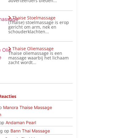
adverteerders bieden...
Thaise Stoelmassage
(Thaise) stoelmassage is erop
gericht om arm, nek en
schouderklachten...
Thaise Oliemassage
Thaise oliemassage is een
massage waarbij het lichaam
zacht wordt...
Reacties
p
Manora Thaise Massage
n
op
Andaman Pearl
rg
op
Bann Thai Massage