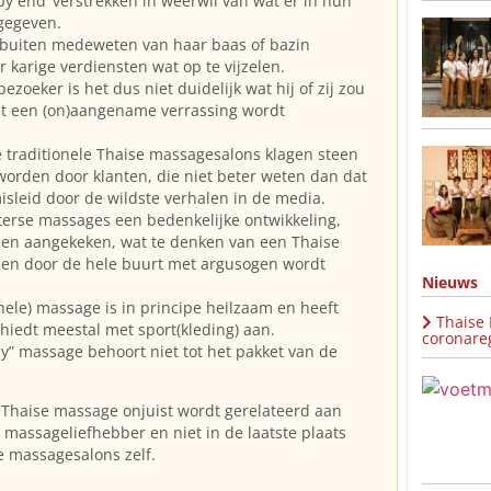
py end’ verstrekken in weerwil van wat er in hun
ngegeven.
 buiten medeweten van haar baas of bazin
 karige verdiensten wat op te vijzelen.
zoeker is het dus niet duidelijk wat hij of zij zou
t een (on)aangename verrassing wordt
 traditionele Thaise massagesalons klagen steen
worden door klanten, die niet beter weten dan dat
misleid door de wildste verhalen in de media.
terse massages een bedenkelijke ontwikkeling,
den aangekeken, wat te denken van een Thaise
 en door de hele buurt met argusogen wordt
Nieuws
onele) massage is in principe heilzaam en heeft
Thaise
hiedt meestal met sport(kleding) aan.
coronareg
ody” massage behoort niet tot het pakket van de
Thaise massage onjuist wordt gerelateerd aan
e massageliefhebber en niet in de laatste plaats
e massagesalons zelf.