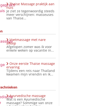
Thaise Massage praktijk aan
huis
Je ziet ze tegenwoordig steeds
meer verschijnen: masseuses
van Thaise...
en
Voetmassage met nare
afloop
Afgelopen zomer was ik voor
enkele weken op vacantie in...
Onze eerste Thaise massage
ervaring
Tijdens een reis naar Thailand
kwamen mijn vriendin en ik...
technieken
Ayurvedische massage
Wat is een Ayurvedische
massage? Sommige van onze