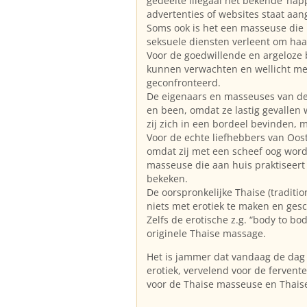
gedeelte illegaal het bekende ‘hap
advertenties of websites staat aa
Soms ook is het een masseuse die
seksuele diensten verleent om haar
Voor de goedwillende en argeloze be
kunnen verwachten en wellicht me
geconfronteerd.
De eigenaars en masseuses van de
en been, omdat ze lastig gevallen 
zij zich in een bordeel bevinden, 
Voor de echte liefhebbers van Oos
omdat zij met een scheef oog wor
masseuse die aan huis praktiseert
bekeken.
De oorspronkelijke Thaise (traditi
niets met erotiek te maken en gesc
Zelfs de erotische z.g. “body to b
originele Thaise massage.
Het is jammer dat vandaag de dag 
erotiek, vervelend voor de fervent
voor de Thaise masseuse en Thais