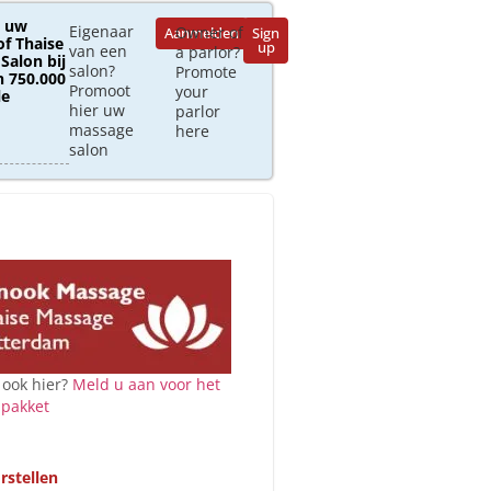
 uw
Eigenaar
Owner of
Aanmelden
Sign
of Thaise
up
van een
a parlor?
Salon bij
salon?
Promote
 750.000
Promoot
your
le
hier uw
parlor
massage
here
salon
 ook hier?
Meld u aan voor het
 pakket
rstellen