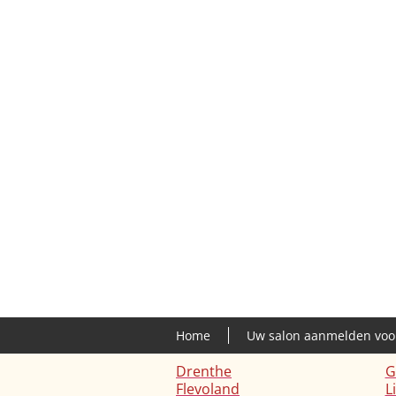
Home
Uw salon aanmelden voo
Drenthe
G
Flevoland
L