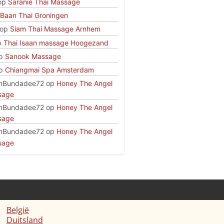
op
Saranie Thai Massage
Baan Thai Groningen
op
Siam Thai Massage Arnhem
p
Thai Isaan massage Hoogezand
p
Sanook Massage
p
Chiangmai Spa Amsterdam
hBundadee72
op
Honey The Angel
sage
hBundadee72
op
Honey The Angel
sage
hBundadee72
op
Honey The Angel
sage
België
Duitsland