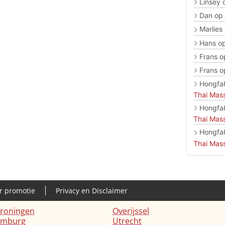
Linsey
Dan
op
Marlies
Hans
o
Frans
o
Frans
o
Hongfa
Thai Mas
Hongfa
Thai Mas
Hongfa
Thai Mas
r promotie
Privacy en Disclaimer
roningen
Overijssel
imburg
Utrecht