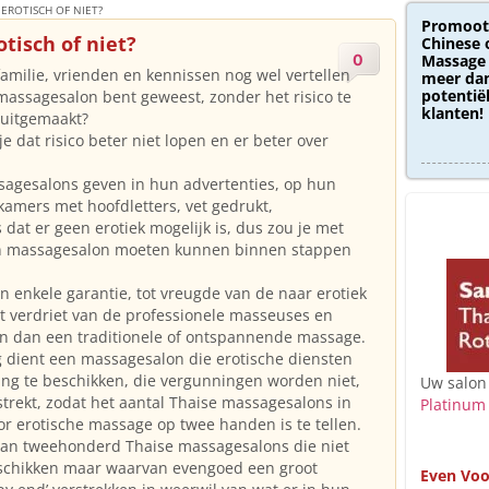
EROTISCH OF NIET?
Promoot
tisch of niet?
Chinese 
0
Massage 
amilie, vrienden en kennissen nog wel vertellen
meer dan
potentië
massagesalon bent geweest, zonder het risico te
klanten!
 uitgemaakt?
e dat risico beter niet lopen en er beter over
ssagesalons geven in hun advertenties, op hun
kamers met hoofdletters, vet gedrukt,
dat er geen erotiek mogelijk is, dus zou je met
n massagesalon moeten kunnen binnen stappen
en enkele garantie, tot vreugde van de naar erotiek
 verdriet van de professionele masseuses en
an dan een traditionele of ontspannende massage.
 dient een massagesalon die erotische diensten
ing te beschikken, die vergunningen worden niet,
Uw salon
trekt, zodat het aantal Thaise massagesalons in
Platinum
 erotische massage op twee handen is te tellen.
 dan tweehonderd Thaise massagesalons die niet
eschikken maar waarvan evengoed een groot
Even Voo