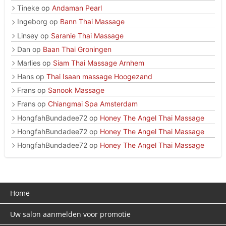
Tineke
op
Andaman Pearl
Ingeborg
op
Bann Thai Massage
Linsey
op
Saranie Thai Massage
Dan
op
Baan Thai Groningen
Marlies
op
Siam Thai Massage Arnhem
Hans
op
Thai Isaan massage Hoogezand
Frans
op
Sanook Massage
Frans
op
Chiangmai Spa Amsterdam
HongfahBundadee72
op
Honey The Angel Thai Massage
HongfahBundadee72
op
Honey The Angel Thai Massage
HongfahBundadee72
op
Honey The Angel Thai Massage
Home
Uw salon aanmelden voor promotie