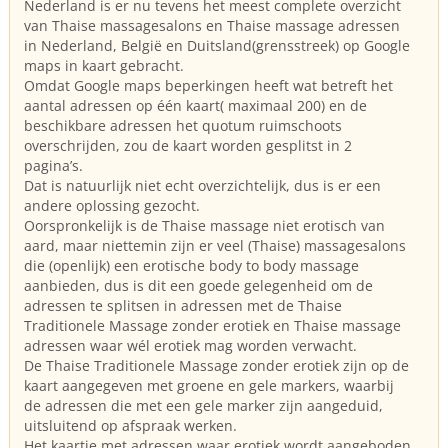
Nederland is er nu tevens het meest complete overzicht
van Thaise massagesalons en Thaise massage adressen
in Nederland, België en Duitsland(grensstreek) op Google
maps in kaart gebracht.
Omdat Google maps beperkingen heeft wat betreft het
aantal adressen op één kaart( maximaal 200) en de
beschikbare adressen het quotum ruimschoots
overschrijden, zou de kaart worden gesplitst in 2
pagina’s.
Dat is natuurlijk niet echt overzichtelijk, dus is er een
andere oplossing gezocht.
Oorspronkelijk is de Thaise massage niet erotisch van
aard, maar niettemin zijn er veel (Thaise) massagesalons
die (openlijk) een erotische body to body massage
aanbieden, dus is dit een goede gelegenheid om de
adressen te splitsen in adressen met de Thaise
Traditionele Massage zonder erotiek en Thaise massage
adressen waar wél erotiek mag worden verwacht.
De Thaise Traditionele Massage zonder erotiek zijn op de
kaart aangegeven met groene en gele markers, waarbij
de adressen die met een gele marker zijn aangeduid,
uitsluitend op afspraak werken.
Het kaartje met adressen waar erotiek wordt aangeboden