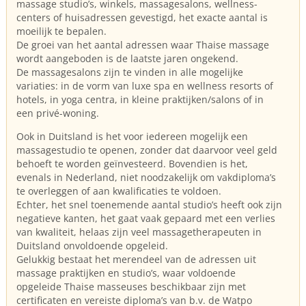
massage studio’s, winkels, massagesalons, wellness-
centers of huisadressen gevestigd, het exacte aantal is
moeilijk te bepalen.
De groei van het aantal adressen waar Thaise massage
wordt aangeboden is de laatste jaren ongekend.
De massagesalons zijn te vinden in alle mogelijke
variaties: in de vorm van luxe spa en wellness resorts of
hotels, in yoga centra, in kleine praktijken/salons of in
een privé-woning.
Ook in Duitsland is het voor iedereen mogelijk een
massagestudio te openen, zonder dat daarvoor veel geld
behoeft te worden geïnvesteerd. Bovendien is het,
evenals in Nederland, niet noodzakelijk om vakdiploma’s
te overleggen of aan kwalificaties te voldoen.
Echter, het snel toenemende aantal studio’s heeft ook zijn
negatieve kanten, het gaat vaak gepaard met een verlies
van kwaliteit, helaas zijn veel massagetherapeuten in
Duitsland onvoldoende opgeleid.
Gelukkig bestaat het merendeel van de adressen uit
massage praktijken en studio’s, waar voldoende
opgeleide Thaise masseuses beschikbaar zijn met
certificaten en vereiste diploma’s van b.v. de Watpo