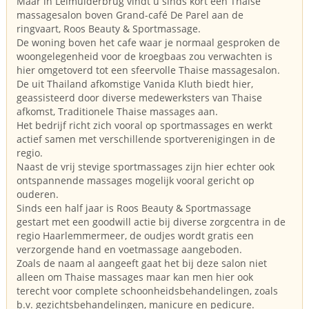
Maar in Leimuiderbrug vindt u sinds kort een Thaise
massagesalon boven Grand-café De Parel aan de
ringvaart, Roos Beauty & Sportmassage.
De woning boven het cafe waar je normaal gesproken de
woongelegenheid voor de kroegbaas zou verwachten is
hier omgetoverd tot een sfeervolle Thaise massagesalon.
De uit Thailand afkomstige Vanida Kluth biedt hier,
geassisteerd door diverse medewerksters van Thaise
afkomst, Traditionele Thaise massages aan.
Het bedrijf richt zich vooral op sportmassages en werkt
actief samen met verschillende sportverenigingen in de
regio.
Naast de vrij stevige sportmassages zijn hier echter ook
ontspannende massages mogelijk vooral gericht op
ouderen.
Sinds een half jaar is Roos Beauty & Sportmassage
gestart met een goodwill actie bij diverse zorgcentra in de
regio Haarlemmermeer, de oudjes wordt gratis een
verzorgende hand en voetmassage aangeboden.
Zoals de naam al aangeeft gaat het bij deze salon niet
alleen om Thaise massages maar kan men hier ook
terecht voor complete schoonheidsbehandelingen, zoals
b.v. gezichtsbehandelingen, manicure en pedicure.