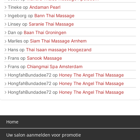
Tineke
op
Andaman Pearl
Ingeborg
op
Bann Thai Massage
Linsey
op
Saranie Thai Massage
Dan
op
Baan Thai Groningen
Marlies
op
Siam Thai Massage Arnhem
Hans
op
Thai Isaan massage Hoogezand
Frans
op
Sanook Massage
Frans
op
Chiangmai Spa Amsterdam
HongfahBundadee72
op
Honey The Angel Thai Massage
HongfahBundadee72
op
Honey The Angel Thai Massage
HongfahBundadee72
op
Honey The Angel Thai Massage
Home
Uw salon aanmelden voor promotie