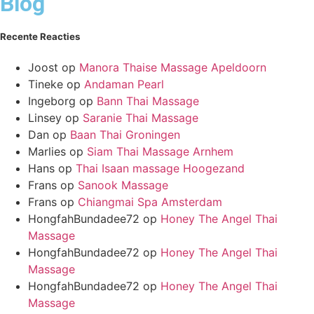
Blog
Recente Reacties
Joost
op
Manora Thaise Massage Apeldoorn
Tineke
op
Andaman Pearl
Ingeborg
op
Bann Thai Massage
Linsey
op
Saranie Thai Massage
Dan
op
Baan Thai Groningen
Marlies
op
Siam Thai Massage Arnhem
Hans
op
Thai Isaan massage Hoogezand
Frans
op
Sanook Massage
Frans
op
Chiangmai Spa Amsterdam
HongfahBundadee72
op
Honey The Angel Thai
Massage
HongfahBundadee72
op
Honey The Angel Thai
Massage
HongfahBundadee72
op
Honey The Angel Thai
Massage