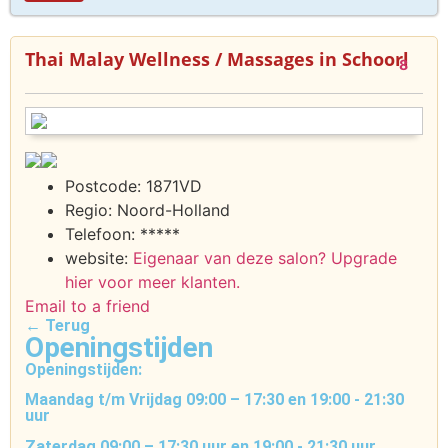
Thai Malay Wellness / Massages in Schoorl
8
Postcode:
1871VD
Regio:
Noord-Holland
Telefoon:
*****
website:
Eigenaar van deze salon? Upgrade
hier voor meer klanten.
Email to a friend
← Terug
Openingstijden
Openingstijden:
Maandag t/m Vrijdag 09:00 – 17:30 en 19:00 - 21:30
uur
Zaterdag 09:00 – 17:30 uur en 19:00 - 21:30 uur