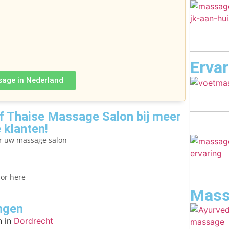
Erva
sage in Nederland
 Thaise Massage Salon bij meer
 klanten!
er uw massage salon
lor here
Mass
ngen
 in
Dordrecht