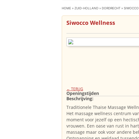
HOME
»
ZUID-HOLLAND
»
DORDRECHT
»
SIWOCCO
Siwocco Wellness
← TERUG
Openingstijden
Beschrijving:
Traditionele Thaise Massage Well
Het massage wellness centrum van
moment voor jezelf op een hectisc
vrouwen. Een oase van rust in hart
massage maar ook voor andere beh
Ontspanning en weldaad tussend