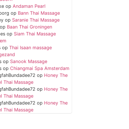
ke
op
Andaman Pearl
borg
op
Bann Thai Massage
ey
op
Saranie Thai Massage
op
Baan Thai Groningen
ies
op
Siam Thai Massage
hem
s
op
Thai Isaan massage
gezand
s
op
Sanook Massage
s
op
Chiangmai Spa Amsterdam
gfahBundadee72
op
Honey The
l Thai Massage
gfahBundadee72
op
Honey The
l Thai Massage
gfahBundadee72
op
Honey The
l Thai Massage