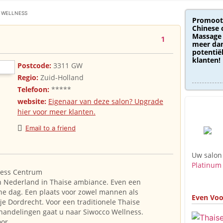
 WELLNESS
Promoot
Chinese 
Massage 
1
meer dan
potentië
klanten!
Postcode:
3311 GW
Regio:
Zuid-Holland
Telefoon:
*****
website:
Eigenaar van deze salon? Upgrade
hier voor meer klanten.
Email to a friend
Uw salon
Platinum
ness Centrum
 Nederland in Thaise ambiance. Even een
he dag. Een plaats voor zowel mannen als
Even Voo
je Dordrecht. Voor een traditionele Thaise
andelingen gaat u naar Siwocco Wellness.
oor