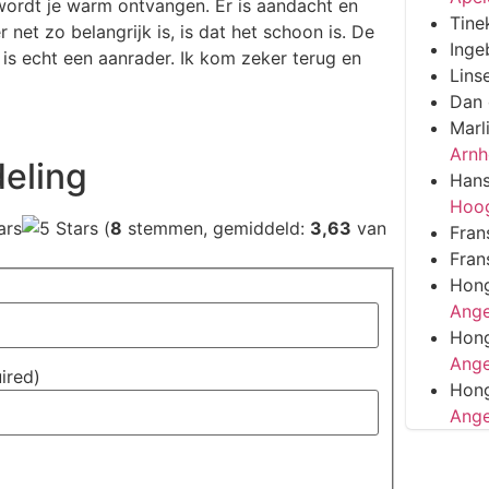
 wordt je warm ontvangen. Er is aandacht en
Tine
net zo belangrijk is, is dat het schoon is. De
Inge
s echt een aanrader. Ik kom zeker terug en
Lins
Dan
Marl
Arn
eling
Han
Hoo
(
8
stemmen, gemiddeld:
3,63
van
Fran
Fran
Hon
Ange
Hon
Ange
uired)
Hon
Ange