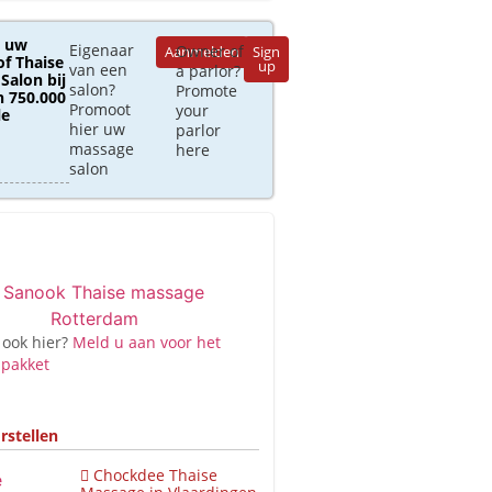
 uw
Eigenaar
Owner of
Aanmelden
Sign
of Thaise
up
van een
a parlor?
Salon bij
salon?
Promote
 750.000
Promoot
your
le
hier uw
parlor
massage
here
salon
 ook hier?
Meld u aan voor het
 pakket
rstellen
Chockdee Thaise