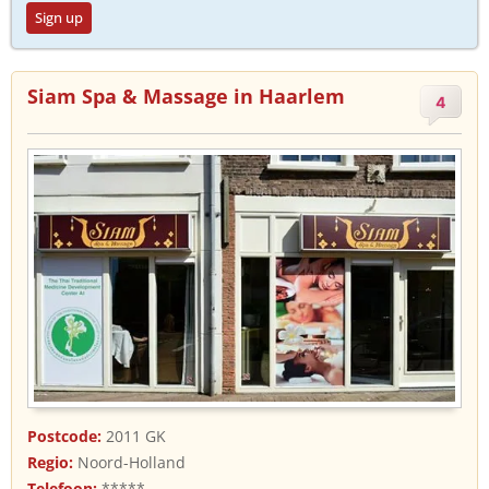
Sign up
Siam Spa & Massage in Haarlem
4
Postcode:
2011 GK
Regio:
Noord-Holland
Telefoon:
*****