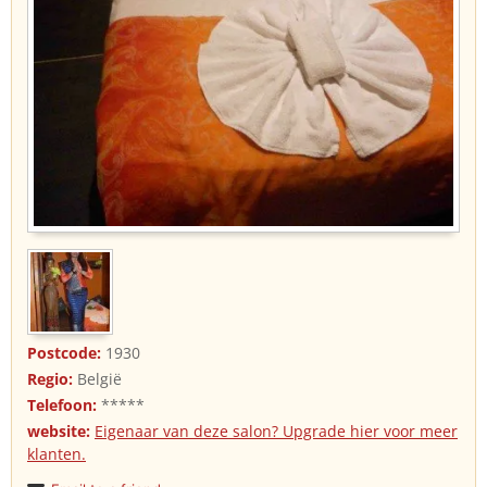
Postcode:
1930
Regio:
België
Telefoon:
*****
website:
Eigenaar van deze salon? Upgrade hier voor meer
klanten.