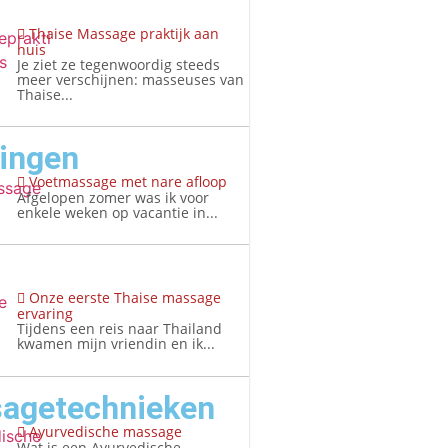
Thaise Massage praktijk aan
huis
Je ziet ze tegenwoordig steeds
meer verschijnen: masseuses van
Thaise...
ringen
Voetmassage met nare afloop
Afgelopen zomer was ik voor
enkele weken op vacantie in...
Onze eerste Thaise massage
ervaring
Tijdens een reis naar Thailand
kwamen mijn vriendin en ik...
agetechnieken
Ayurvedische massage
Wat is een Ayurvedische