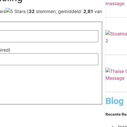
(
32
stemmen, gemiddeld:
2,81
van
uired)
Blog
Recente Re
Joos