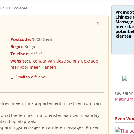
NA THAI MASSAGE
Promoot
Chinese 
Massage 
1
meer dan
potentië
klanten!
Postcode:
9000 Gent
Regio:
België
Telefoon:
*****
website:
Eigenaar van deze salon? Upgrade
hier voor meer klanten.
Email to a friend
Uw salon
Platinum
adres in een knus appartement in het centrum van
Luna) bieden hier hun diensten aan van maandag
Even Voo
uitend op afspraak.
ntspanningsmassages en andere massages. Prijzen