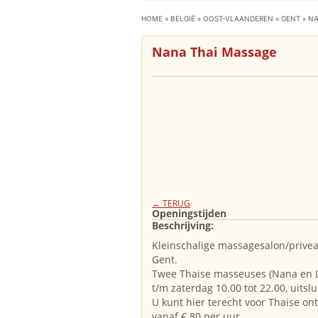
HOME
»
BELGIË
»
OOST-VLAANDEREN
»
GENT
»
NA
Nana Thai Massage
← TERUG
Openingstijden
Beschrijving:
Kleinschalige massagesalon/prive
Gent.
Twee Thaise masseuses (Nana en 
t/m zaterdag 10.00 tot 22.00, uitsl
U kunt hier terecht voor Thaise o
vanaf € 80 per uur.