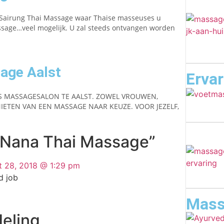
Sairung Thai Massage waar Thaise masseuses u
ssage…veel mogelijk. U zal steeds ontvangen worden
age Aalst
Erva
S MASSAGESALON TE AALST. ZOWEL VROUWEN,
ETEN VAN EEN MASSAGE NAAR KEUZE. VOOR JEZELF,
“Nana Thai Massage”
t 28, 2018 @ 1:29 pm
d job
Mass
eling