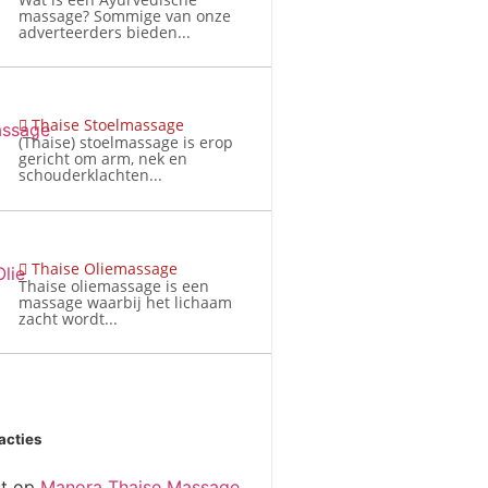
massage? Sommige van onze
adverteerders bieden...
Thaise Stoelmassage
(Thaise) stoelmassage is erop
gericht om arm, nek en
schouderklachten...
Thaise Oliemassage
Thaise oliemassage is een
massage waarbij het lichaam
zacht wordt...
acties
t
op
Manora Thaise Massage