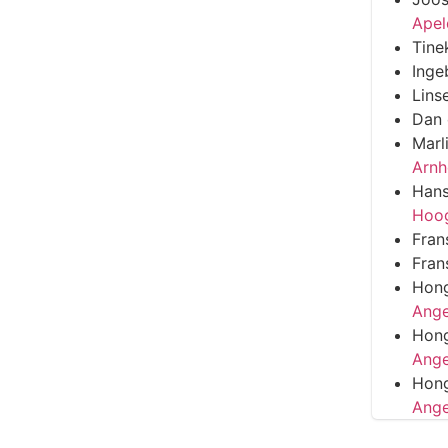
Apel
Tine
Inge
Lins
Dan
Marl
Arn
Han
Hoo
Fran
Fran
Hon
Ange
Hon
Ange
Hon
Ange