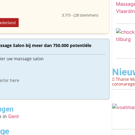
3.7/5 - (28 stemmen)
Nederland
sage Salon bij meer dan 750.000 potentiële
hier uw massage salon
Nieu
Thaise M
arlor here
coronaregel
ngen
 in
Gent
age