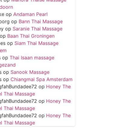
doorn
ke
op
Andaman Pearl
borg
op
Bann Thai Massage
ey
op
Saranie Thai Massage
op
Baan Thai Groningen
ies
op
Siam Thai Massage
hem
s
op
Thai Isaan massage
gezand
s
op
Sanook Massage
s
op
Chiangmai Spa Amsterdam
gfahBundadee72
op
Honey The
l Thai Massage
gfahBundadee72
op
Honey The
l Thai Massage
gfahBundadee72
op
Honey The
l Thai Massage