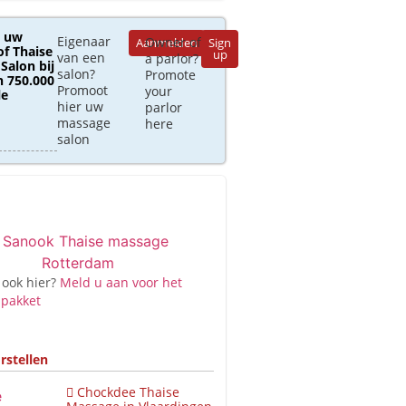
 uw
Eigenaar
Owner of
Aanmelden
Sign
of Thaise
up
van een
a parlor?
Salon bij
salon?
Promote
 750.000
Promoot
your
le
hier uw
parlor
massage
here
salon
 ook hier?
Meld u aan voor het
 pakket
rstellen
Chockdee Thaise