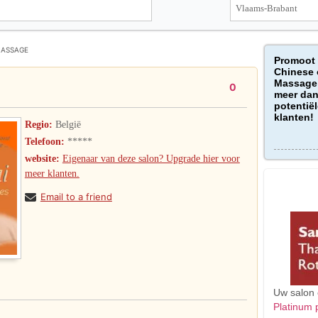
MASSAGE
Promoot
Chinese 
Massage 
0
meer dan
potentiël
klanten!
Regio:
België
Telefoon:
*****
website:
Eigenaar van deze salon? Upgrade hier voor
meer klanten.
Email to a friend
Uw salon 
Platinum 