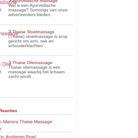
Ayurvedische massage
Wat is een Ayurvedische
massage? Sommige van onze
adverteerders bieden...
Thaise Stoelmassage
(Thaise) stoelmassage is erop
gericht om arm, nek en
schouderklachten...
Thaise Oliemassage
Thaise oliemassage is een
massage waarbij het lichaam
zacht wordt...
Reacties
p
Manora Thaise Massage
n
op
Andaman Pearl