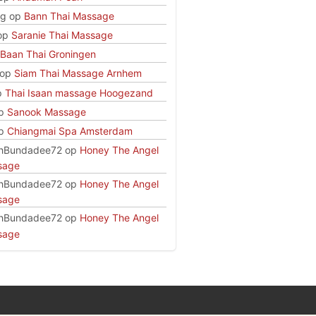
rg
op
Bann Thai Massage
op
Saranie Thai Massage
Baan Thai Groningen
op
Siam Thai Massage Arnhem
p
Thai Isaan massage Hoogezand
p
Sanook Massage
p
Chiangmai Spa Amsterdam
hBundadee72
op
Honey The Angel
sage
hBundadee72
op
Honey The Angel
sage
hBundadee72
op
Honey The Angel
sage