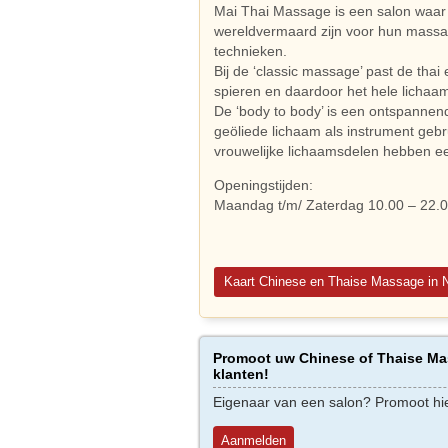
Mai Thai Massage is een salon waar
wereldvermaard zijn voor hun massag
technieken.
Bij de ‘classic massage’ past de thai
spieren en daardoor het hele lichaa
De ‘body to body’ is een ontspanne
geöliede lichaam als instrument geb
vrouwelijke lichaamsdelen hebben e
Openingstijden:
Maandag t/m/ Zaterdag 10.00 – 22.0
Kaart Chinese en Thaise Massage in 
Promoot uw Chinese of Thaise Mas
klanten!
Eigenaar van een salon? Promoot hi
Aanmelden