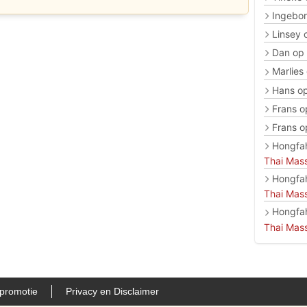
Ingebo
Linsey
Dan
op
Marlies
Hans
o
Frans
o
Frans
o
Hongfa
Thai Mas
Hongfa
Thai Mas
Hongfa
Thai Mas
promotie
Privacy en Disclaimer