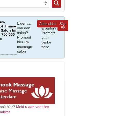
 uw
Eigenaar
Owner of
Aanmelden
Sign
of Thaise
up
van een
a parlor?
Salon bij
salon?
Promote
 750.000
Promoot
your
e
hier uw
parlor
massage
here
salon
ook hier?
Meld u aan voor het
pakket