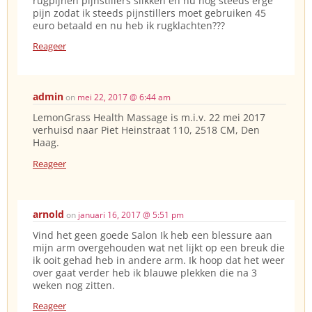
rugpijnen pijnstillers slikken en nu nog steeds erge
pijn zodat ik steeds pijnstillers moet gebruiken 45
euro betaald en nu heb ik rugklachten???
Reageer
admin
on
mei 22, 2017 @ 6:44 am
LemonGrass Health Massage is m.i.v. 22 mei 2017
verhuisd naar Piet Heinstraat 110, 2518 CM, Den
Haag.
Reageer
arnold
on
januari 16, 2017 @ 5:51 pm
Vind het geen goede Salon Ik heb een blessure aan
mijn arm overgehouden wat net lijkt op een breuk die
ik ooit gehad heb in andere arm. Ik hoop dat het weer
over gaat verder heb ik blauwe plekken die na 3
weken nog zitten.
Reageer