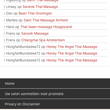
Linsey
op
Saranie Thai Massage
Dan
op
Baan Thai Groningen
Marlies
op
Siam Thai Massage Arnhem
Hans
op
Thai Isaan massage Hoogezand
Frans
op
Sanook Massage
Frans
op
Chiangmai Spa Amsterdam
HongfahBundadee72
op
Honey The Angel Thai Massage
HongfahBundadee72
op
Honey The Angel Thai Massage
HongfahBundadee72
op
Honey The Angel Thai Massage
Home
Uw salon aanmelden voor promotie
Privacy en Disclaimer