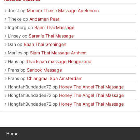
Joost
op
Manora Thaise Massage Apeldoorn
Tineke
op
Andaman Pearl
Ingeborg
op
Bann Thai Massage
Linsey
op
Saranie Thai Massage
Dan
op
Baan Thai Groningen
Marlies
op
Siam Thai Massage Arnhem
Hans
op
Thai Isaan massage Hoogezand
Frans
op
Sanook Massage
Frans
op
Chiangmai Spa Amsterdam
HongfahBundadee72
op
Honey The Angel Thai Massage
HongfahBundadee72
op
Honey The Angel Thai Massage
HongfahBundadee72
op
Honey The Angel Thai Massage
Home