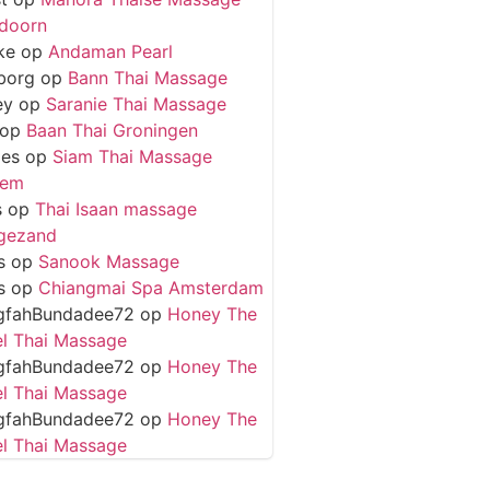
doorn
ke
op
Andaman Pearl
borg
op
Bann Thai Massage
ey
op
Saranie Thai Massage
op
Baan Thai Groningen
ies
op
Siam Thai Massage
hem
s
op
Thai Isaan massage
gezand
s
op
Sanook Massage
s
op
Chiangmai Spa Amsterdam
gfahBundadee72
op
Honey The
l Thai Massage
gfahBundadee72
op
Honey The
l Thai Massage
gfahBundadee72
op
Honey The
l Thai Massage