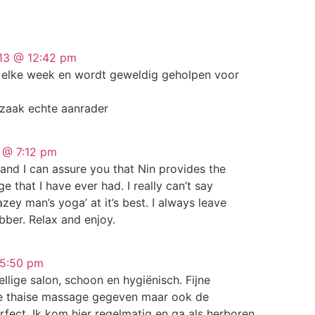
013 @ 12:42 pm
r elke week en wordt geweldig geholpen voor
 zaak echte aanrader
 @ 7:12 pm
nd I can assure you that Nin provides the
 that I have ever had. I really can’t say
azey man’s yoga’ at it’s best. I always leave
bber. Relax and enjoy.
 5:50 pm
ellige salon, schoon en hygiënisch. Fijne
se thaise massage gegeven maar ook de
fect. Ik kom hier regelmatig en ga als herboren