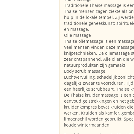
Traditionele Thaise massage is ee
Thaise mensen zagen ziekte als on
hulp in de lokale tempel. Zij wer
traditionele geneeskunst: spiritu
en massage.
Olie massage
Thaise oliemassage is een massag
Veel mensen vinden deze massage
knijptechnieken. De oliemassage s
zeer ontspannend. Alle oliën die w
natuurprodukten zijn gemaakt.
Body scrub massage
Luchtvervuiling, schadelijk zonlich
dagelijks zwaar te voortduren. Tij
een heerlijke scrubbeurt. Thaise 
De Thaise kruidenmassage is een 
eenvoudige strekkingen en het ge
kruidenkompres bevat kruiden die 
werken. Kruiden als kamfer, gembe
limoenschil worden gebruikt. Specia
koude wintermaanden