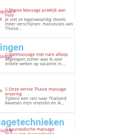
Thaise Massage praktijk aan
huis
Je ziet ze tegenwoordig steeds
meer verschijnen: masseuses van
Thaise...
ringen
Voetmassage met nare afloop
Afgelopen zomer was ik voor
enkele weken op vacantie in...
Onze eerste Thaise massage
ervaring
Tijdens een reis naar Thailand
kwamen mijn vriendin en ik...
agetechnieken
Ayurvedische massage
Wat is een Ayurvedische