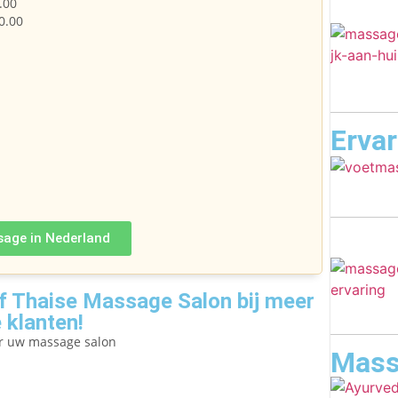
.00
0.00
Erva
sage in Nederland
 Thaise Massage Salon bij meer
 klanten!
er uw massage salon
Mass