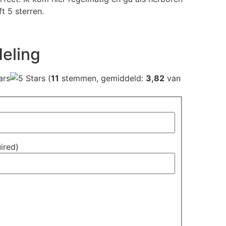
t 5 sterren.
eling
(
11
stemmen, gemiddeld:
3,82
van
uired)