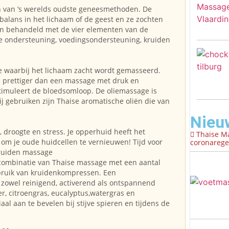
n van ’s werelds oudste geneesmethoden. De
balans in het lichaam of de geest en ze zochten
den behandeld met de vier elementen van de
ele ondersteuning, voedingsondersteuning, kruiden
e waarbij het lichaam zacht wordt gemasseerd.
 prettiger dan een massage met druk en
timuleert de bloedsomloop. De oliemassage is
ij gebruiken zijn Thaise aromatische oliën die van
Nieu
t, droogte en stress. Je opperhuid heeft het
Thaise M
d om je oude huidcellen te vernieuwen! Tijd voor
coronaregel
kruiden massage
combinatie van Thaise massage met een aantal
bruik van kruidenkompressen. Een
zowel reinigend, activerend als ontspannend
r, citroengras, eucalyptus,watergras en
al aan te bevelen bij stijve spieren en tijdens de