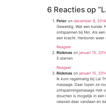
6 Reacties op
“L
Peter
on
december 8, 201
Geweldig. Wat een kunde. 
ontspannen bij Nin. Als ee
een kracht. Herboren weer 
Reageer
Rickmas
on
januari 15, 20
5 sterren
Reageer
Rickmas
on
januari 15, 20
Ik kom regelmatig bij Lai T
massage. Daar lopen ze nog
ontspanningsmasage met ol
douchen is mogelijk in een 
relaxed daar vandaan en dat