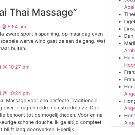
Apel
ai Thai Massage”
Tine
Inge
4 @ 6:54 am
Lins
Na zware sport inspanning, op maandag even
Dan
n soepele wervelwind gaat ze aan de gang. Wat
Marl
naar buiten.
Arn
Han
Hoo
14 @ 10:27 pm
Fran
Fran
Hon
14 @ 10:24 pm
Ange
hai Massage voor een perfecte Traditionele
Hon
 over je rug en rekken en strekken ze. Ook
Ange
ie behoort tot de mogelijkheden. Voor en na
Hon
keurige schone douche. Ik ga altijd compleet
Ange
 blijft lang doorwerken. Heerlijk.