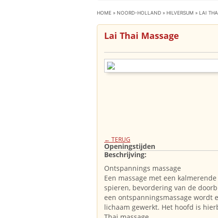
HOME
»
NOORD-HOLLAND
»
HILVERSUM
»
LAI TH
Lai Thai Massage
← TERUG
Openingstijden
Beschrijving:
Ontspannings massage
Een massage met een kalmerende 
spieren, bevordering van de doorbl
een ontspanningsmassage wordt e
lichaam gewerkt. Het hoofd is hierb
Thai massage