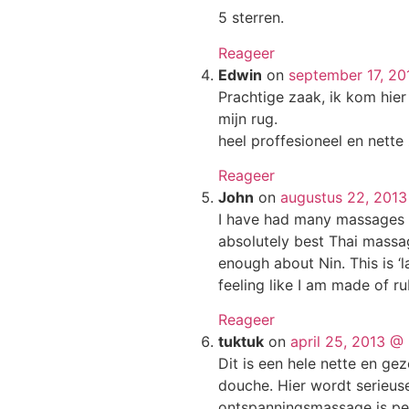
5 sterren.
Reageer
Edwin
on
september 17, 2
Prachtige zaak, ik kom hie
mijn rug.
heel proffesioneel en nette
Reageer
John
on
augustus 22, 2013
I have had many massages a
absolutely best Thai massage
enough about Nin. This is ‘l
feeling like I am made of ru
Reageer
tuktuk
on
april 25, 2013 @
Dit is een hele nette en gez
douche. Hier wordt serieu
ontspanningsmassage is per