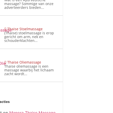
massage? Sommige van onze
adverteerders bieden...
Thaise Stoelmassage
(Thaise) stoelmassage is erop
gericht om arm, nek en
schouderklachten...
Thaise Oliemassage
Thaise oliemassage is een
massage waarbij het lichaam
zacht wordt...
acties
t
op
Manora Thaise Massage