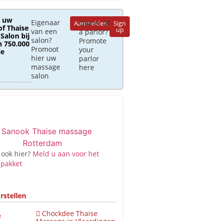
 uw
Eigenaar
Owner of
Aanmelden
Sign
of Thaise
up
van een
a parlor?
Salon bij
salon?
Promote
 750.000
Promoot
your
le
hier uw
parlor
massage
here
salon
 ook hier?
Meld u aan voor het
 pakket
rstellen
Chockdee Thaise