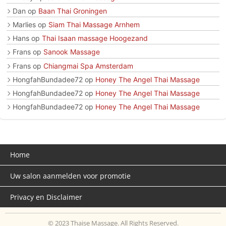
Dan
op
Baan Thai Groningen
Marlies
op
Siam Thai Massage Arnhem
Hans
op
Thai Isaan massage Hoogezand
Frans
op
Sanook Massage
Frans
op
Chiangmai Spa Amsterdam
HongfahBundadee72
op
Honey The Angel Thai Massage
HongfahBundadee72
op
Honey The Angel Thai Massage
HongfahBundadee72
op
Honey The Angel Thai Massage
Home
Uw salon aanmelden voor promotie
Privacy en Disclaimer
© 2023 Thaise Massage. All Rights Reserved.