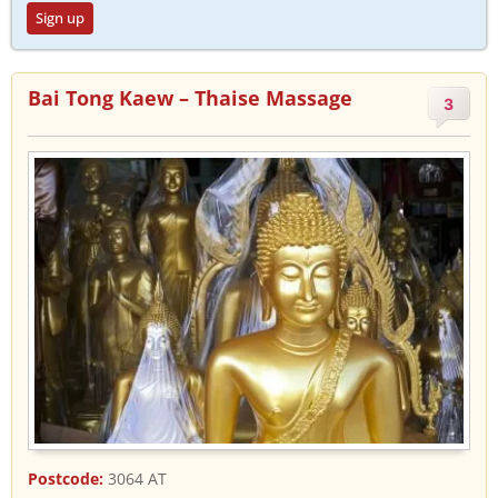
Sign up
Bai Tong Kaew – Thaise Massage
3
Postcode:
3064 AT