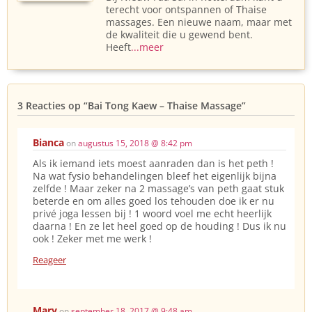
terecht voor ontspannen of Thaise
massages. Een nieuwe naam, maar met
de kwaliteit die u gewend bent.
Heeft
...meer
3 Reacties op
“Bai Tong Kaew – Thaise Massage”
Bianca
on
augustus 15, 2018 @ 8:42 pm
Als ik iemand iets moest aanraden dan is het peth !
Na wat fysio behandelingen bleef het eigenlijk bijna
zelfde ! Maar zeker na 2 massage’s van peth gaat stuk
beterde en om alles goed los tehouden doe ik er nu
privé joga lessen bij ! 1 woord voel me echt heerlijk
daarna ! En ze let heel goed op de houding ! Dus ik nu
ook ! Zeker met me werk !
Reageer
Mary
on
september 18, 2017 @ 9:48 am