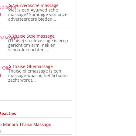
Ayurvedische massage
Wat is een Ayurvedische
massage? Sommige van onze
adverteerders bieden...
Thaise Stoelmassage
(Thaise) stoelmassage is erop
gericht om arm, nek en
schouderklachten...
Thaise Oliemassage
Thaise oliemassage is een
massage waarbij het lichaam
zacht wordt...
Reacties
p
Manora Thaise Massage
n