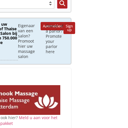
 uw
Eigenaar
Owner of
Aanmelden
Sign
of Thaise
up
van een
a parlor?
Salon bij
salon?
Promote
 750.000
Promoot
your
le
hier uw
parlor
massage
here
salon
 ook hier?
Meld u aan voor het
 pakket