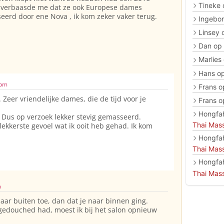
Tineke
et verbaasde me dat ze ook Europese dames
eerd door ene Nova , ik kom zeker vaker terug.
Ingebo
Linsey
Dan
op
Marlies
Hans
o
 pm
Frans
o
eer vriendelijke dames, die de tijd voor je
Frans
o
Hongfa
. Dus op verzoek lekker stevig gemasseerd.
Thai Mas
 lekkerste gevoel wat ik ooit heb gehad. Ik kom
Hongfa
Thai Mas
Hongfa
Thai Mas
m
aar buiten toe, dan dat je naar binnen ging.
gedouched had, moest ik bij het salon opnieuw