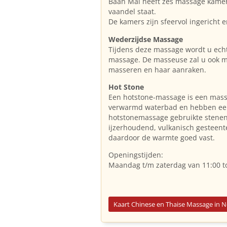
Baan Mai heeft zes massage kamers
vaandel staat.
De kamers zijn sfeervol ingericht e
Wederzijdse Massage
Tijdens deze massage wordt u echt 
massage. De masseuse zal u ook m
masseren en haar aanraken.
Hot Stone
Een hotstone-massage is een mas
verwarmd waterbad en hebben een
hotstonemassage gebruikte stenen 
ijzerhoudend, vulkanisch gesteen
daardoor de warmte goed vast.
Openingstijden:
Maandag t/m zaterdag van 11:00 to
Kaart Chinese en Thaise Massage in 