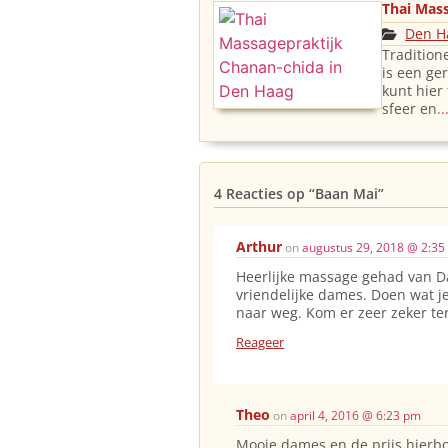
Thai Mas
Den H
Tradition
is een ge
kunt hier
sfeer en
.
4 Reacties op
“Baan Mai”
Arthur
on
augustus 29, 2018 @ 2:35
Heerlijke massage gehad van Da
vriendelijke dames. Doen wat j
naar weg. Kom er zeer zeker te
Reageer
Theo
on
april 4, 2016 @ 6:23 pm
Mooie dames en de prijs hierb