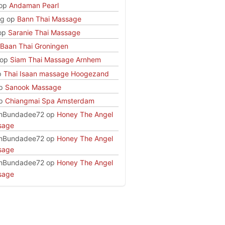
op
Andaman Pearl
rg
op
Bann Thai Massage
op
Saranie Thai Massage
Baan Thai Groningen
op
Siam Thai Massage Arnhem
p
Thai Isaan massage Hoogezand
p
Sanook Massage
p
Chiangmai Spa Amsterdam
hBundadee72
op
Honey The Angel
sage
hBundadee72
op
Honey The Angel
sage
hBundadee72
op
Honey The Angel
sage