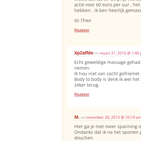
actie voor 60 euro per uur , h
hebben , ik ben heerlijk gemass
Gr.Theo
Reageer
XpZelfde
on
maart 31, 2016 @ 1:40
Echt geweldige massage gehad. Z
nemen.
Ik hou niet van zacht gefriemel
Body to body is denk ik wel het
zeker terug.
Reageer
M.
on
november 29, 2013 @ 10:19 a
Hier ga je met meer spanning n
Ondanks dat ik na het sporten 
douchen.