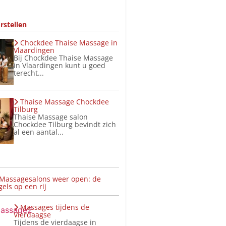
rstellen
Chockdee Thaise Massage in
Vlaardingen
Bij Chockdee Thaise Massage
in Vlaardingen kunt u goed
terecht...
Thaise Massage Chockdee
Tilburg
Thaise Massage salon
Chockdee Tilburg bevindt zich
al een aantal...
 Massagesalons weer open: de
els op een rij
Massages tijdens de
Vierdaagse
Tijdens de vierdaagse in