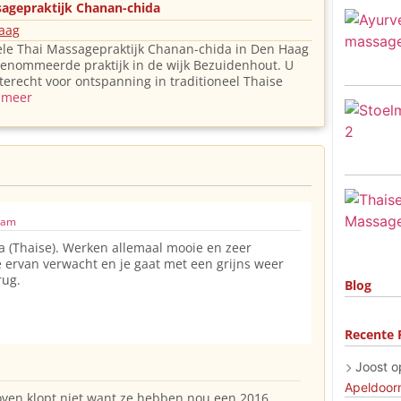
sagepraktijk Chanan-chida
aag
ele Thai Massagepraktijk Chanan-chida in Den Haag
renommeerde praktijk in de wijk Bezuidenhout. U
 terecht voor ontspanning in traditioneel Thaise
..meer
 am
 (Thaise). Werken allemaal mooie en zeer
e ervan verwacht en je gaat met een grijns weer
rug.
Blog
Recente 
Joost
o
Apeldoor
oven klopt niet want ze hebben nou een 2016