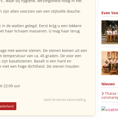
 , waar bij hygiëne, verzorgdheid hoog in het
n zijn allen voorzien van een stijlvolle douche.
Even Voo
in de watten gelegd. Eerst krijg u een lekkere
et haar lichaam masseren. U mag haar terug
sage met warme stenen. De stenen komen uit een
 temperatuur van ca. 45 graden. De voor een
zijn basaltstenen. Basalt is een hard en
te met een hoge dichtheid. De stenen houden
Nieuws
t 22:00 uur
Thaise
coronareg
Geef de eerste beoordeling
Nederland