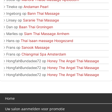
Tineke
op
Andaman Pearl
Ingeborg
op
Bann Thai Massage
Linsey
op
Saranie Thai Massage
Dan
op
Baan Thai Groningen
Marlies
op
Siam Thai Massage Arnhem
Hans
op
Thai Isaan massage Hoogezand
Frans
op
Sanook Massage
Frans
op
Chiangmai Spa Amsterdam
HongfahBundadee72
op
Honey The Angel Thai Massage
HongfahBundadee72
op
Honey The Angel Thai Massage
HongfahBundadee72
op
Honey The Angel Thai Massage
Home
Uw salon aanmelden voor promotie