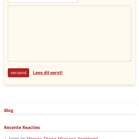
Lees dit eerst!
Blog
Recente Reacties
Joost
op
Manora Thaise Massage Apeldoorn