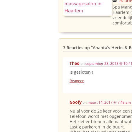
Haarl
Spa Manda
Haarlem 
vriendeli
comfortab
3 Reacties op
“Ananta’s Herbs & B
Theo
on
september 23, 2018 @ 10:4
Is gesloten !
Reageer
Goofy
on
maart 14, 2017 @ 7:48 am
Nu al voor de 2e keer voor een
Telefoon wordt niet opgenomen
Het ziet er binnen allemaal wat 
Lastig parkeren in de buurt.