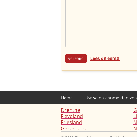
Lees dit eerst!
Home
Uw salon aanmelden voo
Drenthe
G
Flevoland
L
Friesland
N
Gelderland
N