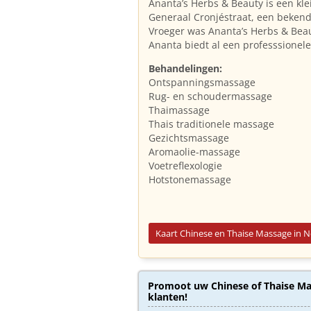
Ananta’s Herbs & Beauty is een kl
Generaal Cronjéstraat, een bekend
Vroeger was Ananta’s Herbs & Beau
Ananta biedt al een professsionel
Behandelingen:
Ontspanningsmassage
Rug- en schoudermassage
Thaimassage
Thais traditionele massage
Gezichtsmassage
Aromaolie-massage
Voetreflexologie
Hotstonemassage
Kaart Chinese en Thaise Massage in 
Promoot uw Chinese of Thaise Mas
klanten!