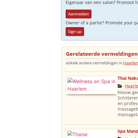
Eigenaar van een salon? Promoot 
Aanmelden
Owner of a parlor? Promote your p
Sign up
Gerelateerde vermeldingen
enkele andere vermeldingen in
Haarle
Thai Naka
Haarl
Nieuw geo
Schittere
en profes
massageb
massageta
Spa Man