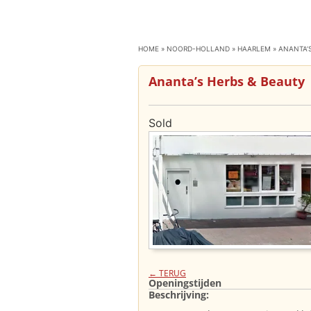
HOME
»
NOORD-HOLLAND
»
HAARLEM
»
ANANTA’
Ananta’s Herbs & Beauty
Sold
← TERUG
Openingstijden
Beschrijving: