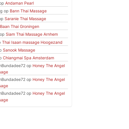
op
Andaman Pearl
rg
op
Bann Thai Massage
op
Saranie Thai Massage
Baan Thai Groningen
op
Siam Thai Massage Arnhem
p
Thai Isaan massage Hoogezand
p
Sanook Massage
p
Chiangmai Spa Amsterdam
hBundadee72
op
Honey The Angel
sage
hBundadee72
op
Honey The Angel
sage
hBundadee72
op
Honey The Angel
sage