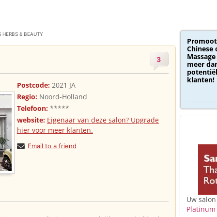
S HERBS & BEAUTY
Promoot
Chinese 
Massage 
3
meer dan
potentië
klanten!
Postcode:
2021 JA
Regio:
Noord-Holland
Telefoon:
*****
website:
Eigenaar van deze salon? Upgrade
hier voor meer klanten.
Email to a friend
Uw salon
Platinum