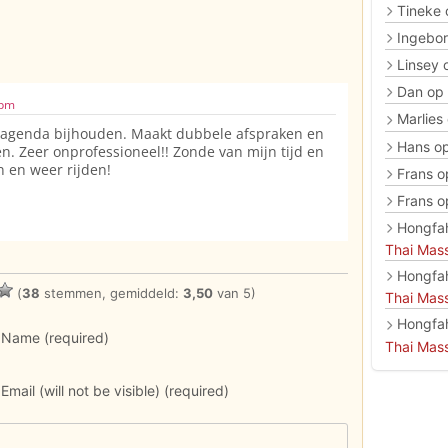
Tineke
Ingebo
Linsey
Dan
op
 pm
Marlies
n agenda bijhouden. Maakt dubbele afspraken en
Hans
o
en. Zeer onprofessioneel!! Zonde van mijn tijd en
 en weer rijden!
Frans
o
Frans
o
Hongfa
Thai Mas
Hongfa
(
38
stemmen, gemiddeld:
3,50
van 5)
Thai Mas
Hongfa
Name (required)
Thai Mas
Email (will not be visible) (required)