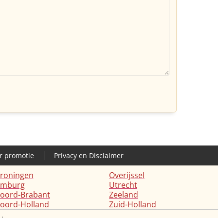
r promotie
Privacy en Disclaimer
roningen
Overijssel
imburg
Utrecht
oord-Brabant
Zeeland
oord-Holland
Zuid-Holland