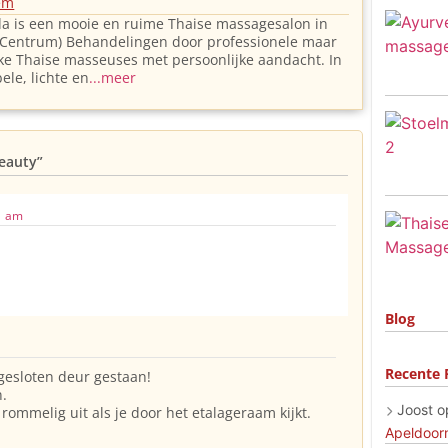
em
 is een mooie en ruime Thaise massagesalon in
(Centrum) Behandelingen door professionele maar
jke Thaise masseuses met persoonlijke aandacht. In
ele, lichte en
...meer
eauty”
1 am
Blog
Recente 
 gesloten deur gestaan!
.
Joost
o
rommelig uit als je door het etalageraam kijkt.
Apeldoor