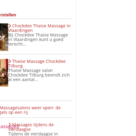
rstellen
Chockdee Thaise Massage in
Vlaardingen
Bij Chockdee Thaise Massage
in Vlaardingen kunt u goed
terecht...
Thaise Massage Chockdee
Tilburg
Thaise Massage salon
Chockdee Tilburg bevindt zich
al een aantal...
 Massagesalons weer open: de
els op een rij
Massages tijdens de
Vierdaagse
Tijdens de vierdaagse in