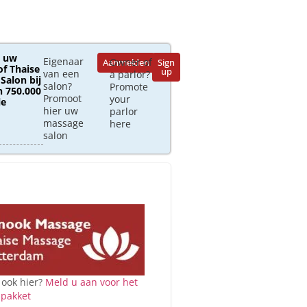
 uw
Eigenaar
Owner of
Aanmelden
Sign
of Thaise
up
van een
a parlor?
Salon bij
salon?
Promote
 750.000
Promoot
your
le
hier uw
parlor
massage
here
salon
 ook hier?
Meld u aan voor het
 pakket