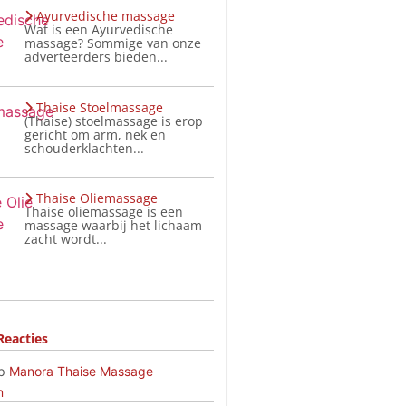
Ayurvedische massage
Wat is een Ayurvedische
massage? Sommige van onze
adverteerders bieden...
Thaise Stoelmassage
(Thaise) stoelmassage is erop
gericht om arm, nek en
schouderklachten...
Thaise Oliemassage
Thaise oliemassage is een
massage waarbij het lichaam
zacht wordt...
Reacties
p
Manora Thaise Massage
n