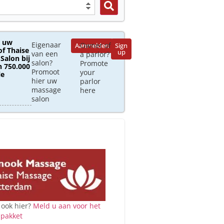
 uw
Eigenaar
Owner of
Aanmelden
Sign
of Thaise
up
van een
a parlor?
Salon bij
salon?
Promote
 750.000
Promoot
your
le
hier uw
parlor
massage
here
salon
 ook hier?
Meld u aan voor het
 pakket