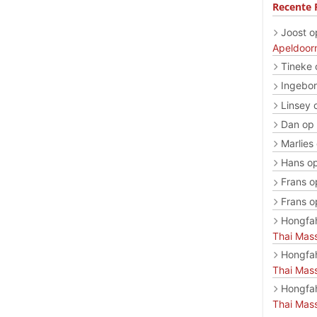
Recente 
Joost
o
Apeldoor
Tineke
Ingebo
Linsey
Dan
op
Marlies
Hans
o
Frans
o
Frans
o
Hongfa
Thai Mas
Hongfa
Thai Mas
Hongfa
Thai Mas