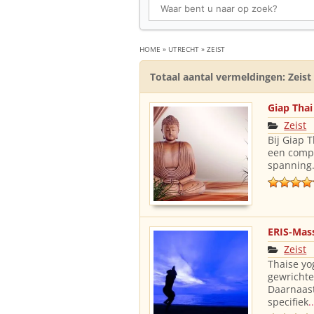
HOME
»
UTRECHT
»
ZEIST
Totaal aantal vermeldingen: Zeist 
Giap Tha
Zeist
Bij Giap 
een compl
spanning.
ERIS-Mas
Zeist
Thaise yo
gewrichte
Daarnaast
specifiek
.