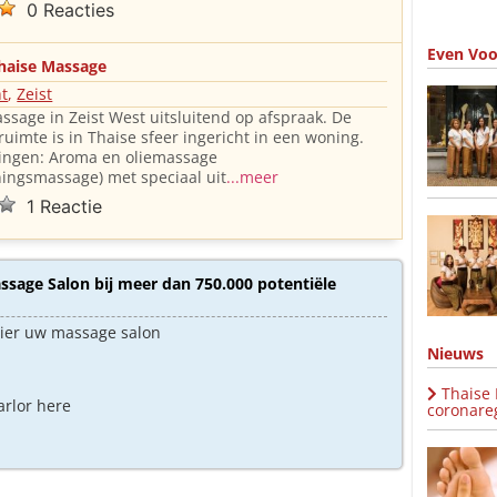
0 Reacties
Even Voo
haise Massage
ht
,
Zeist
ssage in Zeist West uitsluitend op afspraak. De
uimte is in Thaise sfeer ingericht in een woning.
ingen: Aroma en oliemassage
ingsmassage) met speciaal uit
...meer
1 Reactie
sage Salon bij meer dan 750.000 potentiële
hier uw massage salon
Nieuws
Thaise
arlor here
coronareg