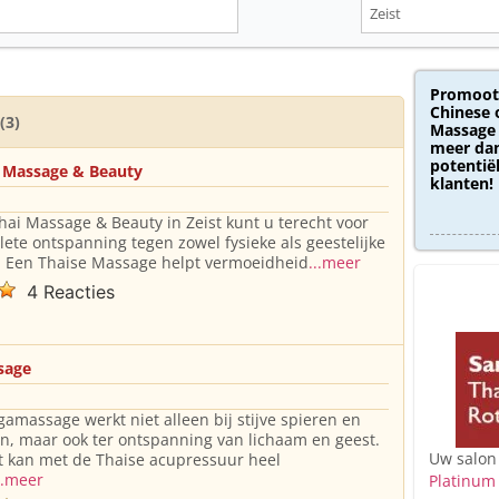
Promoot
Chinese 
(3)
Massage 
meer dan
potentië
i Massage & Beauty
klanten!
Thai Massage & Beauty in Zeist kunt u terecht voor
ete ontspanning tegen zowel fysieke als geestelijke
 Een Thaise Massage helpt vermoeidheid
...meer
4 Reacties
sage
gamassage werkt niet alleen bij stijve spieren en
n, maar ook ter ontspanning van lichaam en geest.
Uw salon
 kan met de Thaise acupressuur heel
..meer
Platinum