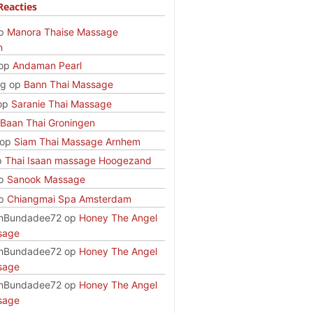
Reacties
p
Manora Thaise Massage
n
op
Andaman Pearl
rg
op
Bann Thai Massage
op
Saranie Thai Massage
Baan Thai Groningen
op
Siam Thai Massage Arnhem
p
Thai Isaan massage Hoogezand
p
Sanook Massage
p
Chiangmai Spa Amsterdam
hBundadee72
op
Honey The Angel
sage
hBundadee72
op
Honey The Angel
sage
hBundadee72
op
Honey The Angel
sage