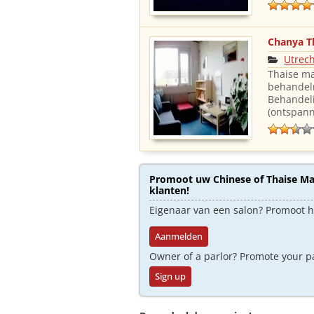
Chanya T
Utrec
Thaise ma
behandelr
Behandel
(ontspann
Promoot uw Chinese of Thaise Mas
klanten!
Eigenaar van een salon? Promoot 
Aanmelden
Owner of a parlor? Promote your p
Sign up