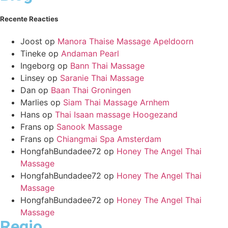
Recente Reacties
Joost
op
Manora Thaise Massage Apeldoorn
Tineke
op
Andaman Pearl
Ingeborg
op
Bann Thai Massage
Linsey
op
Saranie Thai Massage
Dan
op
Baan Thai Groningen
Marlies
op
Siam Thai Massage Arnhem
Hans
op
Thai Isaan massage Hoogezand
Frans
op
Sanook Massage
Frans
op
Chiangmai Spa Amsterdam
HongfahBundadee72
op
Honey The Angel Thai
Massage
HongfahBundadee72
op
Honey The Angel Thai
Massage
HongfahBundadee72
op
Honey The Angel Thai
Massage
Regio