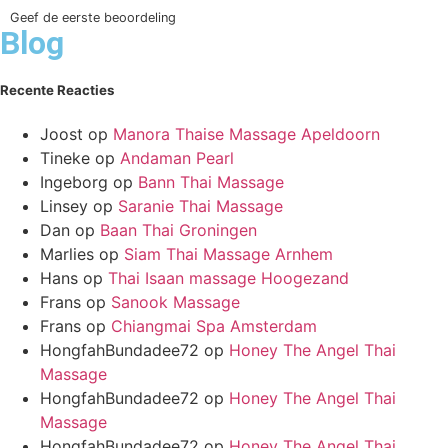
Geef de eerste beoordeling
Blog
Recente Reacties
Joost
op
Manora Thaise Massage Apeldoorn
Tineke
op
Andaman Pearl
Ingeborg
op
Bann Thai Massage
Linsey
op
Saranie Thai Massage
Dan
op
Baan Thai Groningen
Marlies
op
Siam Thai Massage Arnhem
Hans
op
Thai Isaan massage Hoogezand
Frans
op
Sanook Massage
Frans
op
Chiangmai Spa Amsterdam
HongfahBundadee72
op
Honey The Angel Thai
Massage
HongfahBundadee72
op
Honey The Angel Thai
Massage
HongfahBundadee72
op
Honey The Angel Thai