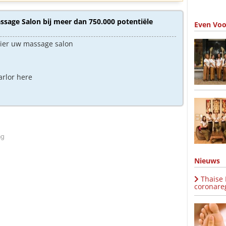
sage Salon bij meer dan 750.000 potentiële
Even Voo
hier uw massage salon
arlor here
ng
Nieuws
Thaise
coronareg