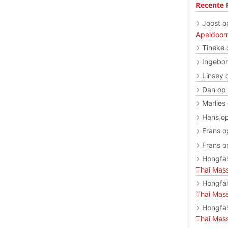
Recente 
Joost
o
Apeldoor
Tineke
Ingebo
Linsey
Dan
op
Marlies
Hans
o
Frans
o
Frans
o
Hongfa
Thai Mas
Hongfa
Thai Mas
Hongfa
Thai Mas