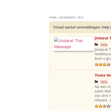
HOME
»
GELDERLAND
»
VELP
Totaal aantal vermeldingen: Velp 
Jindarat 
Velp
Jindarat 
Hoofdstra
kunt u gr
Thaise M
Velp
Na een in
salon Mon
zijn drie
relaxed
..