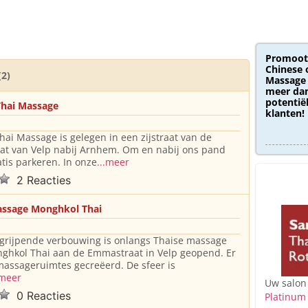
Promoot
Chinese 
(2)
Massage 
meer dan
potentië
Thai Massage
klanten!
Thai Massage is gelegen in een zijstraat van de
at van Velp nabij Arnhem. Om en nabij ons pand
atis parkeren. In onze
...meer
2 Reacties
assage Monghkol Thai
grijpende verbouwing is onlangs Thaise massage
ghkol Thai aan de Emmastraat in Velp geopend. Er
 massageruimtes gecreëerd. De sfeer is
.meer
Uw salon
0 Reacties
Platinum