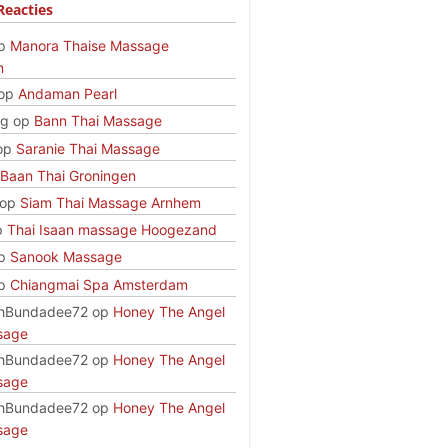
Reacties
p
Manora Thaise Massage
n
op
Andaman Pearl
rg
op
Bann Thai Massage
op
Saranie Thai Massage
Baan Thai Groningen
op
Siam Thai Massage Arnhem
p
Thai Isaan massage Hoogezand
p
Sanook Massage
p
Chiangmai Spa Amsterdam
hBundadee72
op
Honey The Angel
sage
hBundadee72
op
Honey The Angel
sage
hBundadee72
op
Honey The Angel
sage