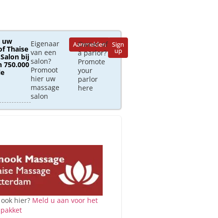
 uw
Eigenaar
Owner of
Aanmelden
Sign
of Thaise
up
van een
a parlor?
Salon bij
salon?
Promote
 750.000
Promoot
your
le
hier uw
parlor
massage
here
salon
 ook hier?
Meld u aan voor het
 pakket