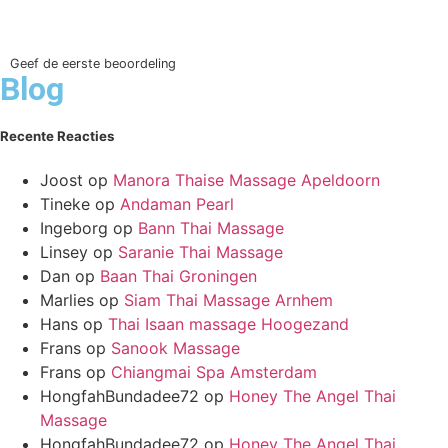
Geef de eerste beoordeling
Blog
Recente Reacties
Joost
op
Manora Thaise Massage Apeldoorn
Tineke
op
Andaman Pearl
Ingeborg
op
Bann Thai Massage
Linsey
op
Saranie Thai Massage
Dan
op
Baan Thai Groningen
Marlies
op
Siam Thai Massage Arnhem
Hans
op
Thai Isaan massage Hoogezand
Frans
op
Sanook Massage
Frans
op
Chiangmai Spa Amsterdam
HongfahBundadee72
op
Honey The Angel Thai
Massage
HongfahBundadee72
op
Honey The Angel Thai