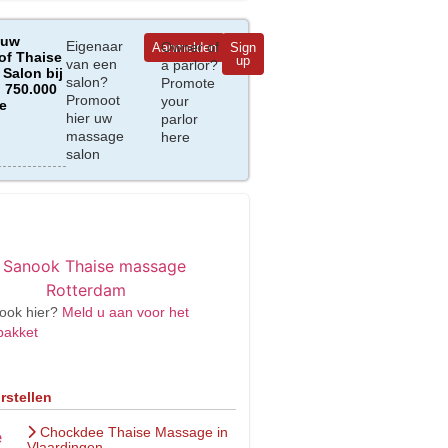
 uw
Eigenaar
Owner of
Aanmelden
Sign
of Thaise
up
van een
a parlor?
Salon bij
salon?
Promote
 750.000
Promoot
your
e
hier uw
parlor
massage
here
salon
ook hier?
Meld u aan voor het
pakket
rstellen
Chockdee Thaise Massage in
Vlaardingen