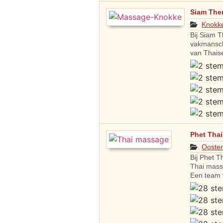
Siam The
Knokke
Bij Siam T
vakmansch
van Thais
Phet Tha
Ooste
Bij Phet T
Thai mass
Een team 