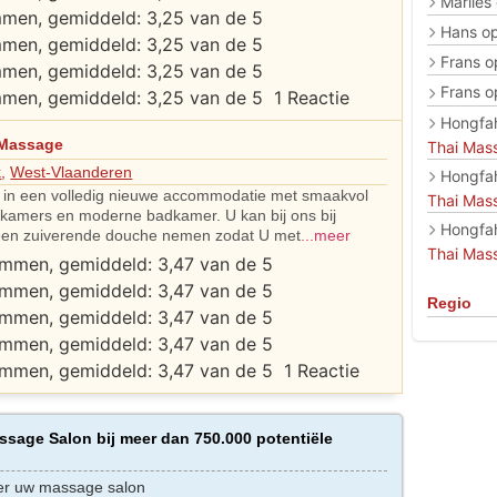
Marlies
Hans
o
Frans
o
Frans
o
1 Reactie
Hongfa
 Massage
Thai Mas
k
,
West-Vlaanderen
Hongfa
 in een volledig nieuwe accommodatie met smaakvol
Thai Mas
e kamers en moderne badkamer. U kan bij ons bij
Hongfa
en zuiverende douche nemen zodat U met
...meer
Thai Mas
Regio
1 Reactie
sage Salon bij meer dan 750.000 potentiële
er uw massage salon