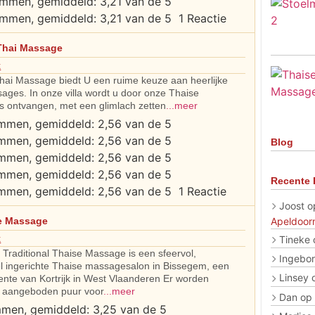
1 Reactie
Thai Massage
k
hai Massage biedt U een ruime keuze aan heerlijke
ages. In onze villa wordt u door onze Thaise
 ontvangen, met een glimlach zetten
...meer
Blog
Recente 
1 Reactie
Joost
o
Apeldoor
e Massage
k
Tineke
Traditional Thaise Massage is een sfeervol,
Ingebo
el ingerichte Thaise massagesalon in Bissegem, een
Linsey
nte van Kortrijk in West Vlaanderen Er worden
 aangeboden puur voor
...meer
Dan
op