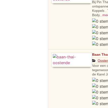
Bij Pin T
ontspanne
Koppels . 
Body
...me
Baan Tha
Ooste
Voor een 
tegenwoor
de Karel 