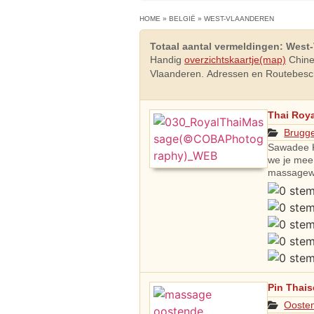
HOME
»
BELGIË
»
WEST-VLAANDEREN
Totaal aantal vermeldingen: West-
Handig
overzichtskaartje(map)
Chine
Vlaanderen. Adressen en Routebesch
Thai Roy
Brugg
Sawadee K
we je mee 
massagewe
Pin Thai
Ooste