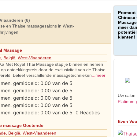
Promoot
Chinese 
Vlaanderen (8)
Massage 
se en Thaise massagesalons in West-
meer dan
rijvingen.
potentiël
klanten!
al Massage
e
,
België
,
West-Vlaanderen
a Met Royal Thai Massage stap je binnen en nemen
op ontdekkingsreis door de exclusiviteit van de Thaise
reld. Beleef verschillende massagetechnieken
...meer
Uw salon 
Platinum 
0 Reacties
Even Voo
se massage Oostende
nde
,
België
,
West-Vlaanderen