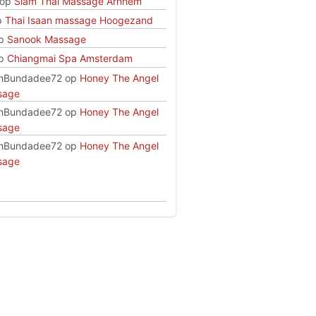
op
Siam Thai Massage Arnhem
p
Thai Isaan massage Hoogezand
p
Sanook Massage
p
Chiangmai Spa Amsterdam
hBundadee72
op
Honey The Angel
sage
hBundadee72
op
Honey The Angel
sage
hBundadee72
op
Honey The Angel
sage