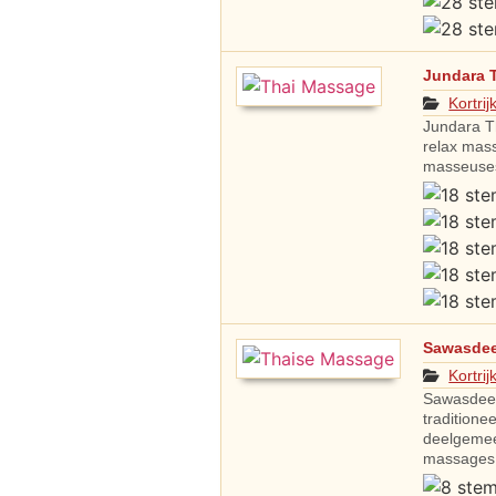
Jundara 
Kortrij
Jundara T
relax mass
masseuses
Sawasde
Kortrij
Sawasdee 
traditione
deelgemee
massages