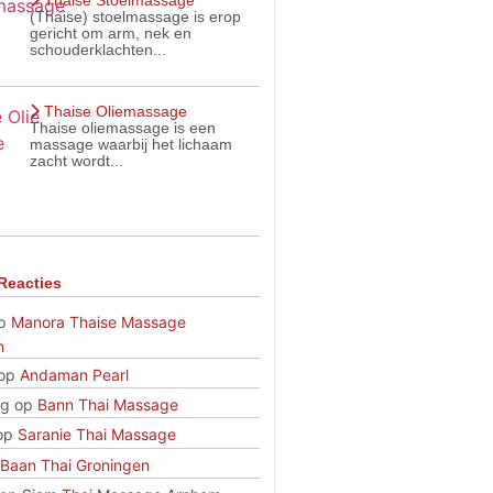
Thaise Stoelmassage
(Thaise) stoelmassage is erop
gericht om arm, nek en
schouderklachten...
Thaise Oliemassage
Thaise oliemassage is een
massage waarbij het lichaam
zacht wordt...
Reacties
p
Manora Thaise Massage
n
op
Andaman Pearl
rg
op
Bann Thai Massage
op
Saranie Thai Massage
Baan Thai Groningen