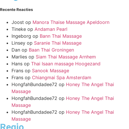
Recente Reacties
Joost
op
Manora Thaise Massage Apeldoorn
Tineke
op
Andaman Pearl
Ingeborg
op
Bann Thai Massage
Linsey
op
Saranie Thai Massage
Dan
op
Baan Thai Groningen
Marlies
op
Siam Thai Massage Arnhem
Hans
op
Thai Isaan massage Hoogezand
Frans
op
Sanook Massage
Frans
op
Chiangmai Spa Amsterdam
HongfahBundadee72
op
Honey The Angel Thai
Massage
HongfahBundadee72
op
Honey The Angel Thai
Massage
HongfahBundadee72
op
Honey The Angel Thai
Massage
Regio