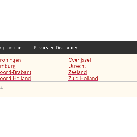
r promotie
Privacy en Disclaimer
roningen
Overijssel
imburg
Utrecht
oord-Brabant
Zeeland
oord-Holland
Zuid-Holland
d.