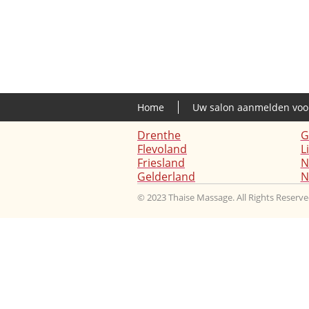
Home
Uw salon aanmelden voo
Drenthe
G
Flevoland
L
Friesland
N
Gelderland
N
© 2023 Thaise Massage. All Rights Reserve